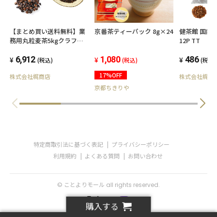
【まとめ買い送料無料】業
京番茶ティーパック 8g×24
健茶館 国内
務用丸粒麦茶5kgクラフト
12P TT
袋入り ×4袋（20kg）
6,912
1,080
486
(税込)
(税込)
(税込)
17%OFF
株式会社梶商店
株式会社梶商
京都ちきりや
特定商取引法に基づく表記
プライバシーポリシー
利用規約
よくある質問
お問い合わせ
© ことよりモール all rights reserved.
購入する