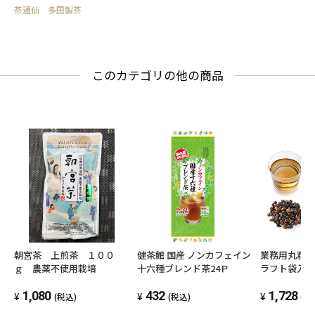
茶通仙 多田製茶
このカテゴリの他の商品
業務用丸粒麦
朝宮茶 上煎茶 １００
健茶館 国産 ノンカフェイン
ラフト袋入
ｇ 農薬不使用栽培
十六種ブレンド茶24Ｐ
1,728
1,080
432
(税
(税込)
(税込)