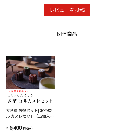
レビューを投稿
関連商品
大容量 お得セット| お茶香
ル カヌレセット（12個入・
TEABAG（カヌレのための
和紅茶・ほうじ茶 各2個）
5,400
(税込)
入）