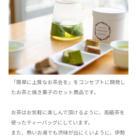
合わせてご記入ください。
------【手提げ袋をご希望のお客様（無料キャン
ペーン）】-----
手提げ袋をご希望のお客様は、ご購入時に「ご
注文手続き」
画面の「お問い合わせ欄」にご記入ください。
※紙の手提げ袋。ご利用の場合は必要枚数をご
記入ください。
「簡単に上質なお茶会を」をコンセプトに開発し
袋のサイズ（種類）は、基本的にご購入のギフ
たお茶と焼き菓子のセット商品です。
トサイズに
合ったものをこちらで選ばせていただきます。
お茶はお気軽に楽しんで頂けるように、高級茶を
手提げ袋はお買上商品数を限度とさせていただ
使ったティーバッグにしています。
きます、
また、熱いお湯でも渋味が出にくいように、伊勢
予めご了承ください。