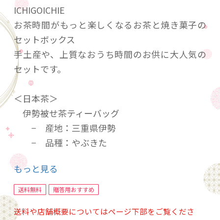
ICHIGOICHIE
お茶時間がもっと楽しくなるお茶と焼き菓子の
セットボックス
手土産や、上質なおうち時間のお供に大人気の
セットです。
＜日本茶＞
伊勢被せ茶ティーバッグ
− 産地：三重県伊勢
− 品種：やぶきた
− 合組：なし（シングルオリジン）
もっと見る
− 内容量：大型テトラティーバッグ3g×10
個入り
送料無料
贈答用おすすめ
送料や店舗概要についてはページ下部をご覧くださ
＜お菓子＞