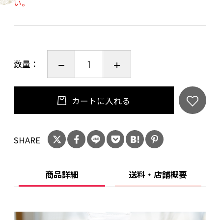
い。
大人気のパウンドケーキ
− 贅沢抹茶パウンドケーキ×1個
− ほうじ茶パウンドケーキ×1個
− 黒豆パウンドケーキ×1個
数量：
お祝い事や手土産でご利用頂くことが特に多い
セット商品です。
カートに入れる
------【熨斗をご希望のお客様（無料）】--------
SHARE
-----------------
熨斗をご希望のお客様は、ご購入時に「ご注文
手続き」
商品詳細
送料・店舗概要
画面の「お問い合わせ欄」にご記入ください。
熨斗の表書き・名入れの要望がございました
ら、