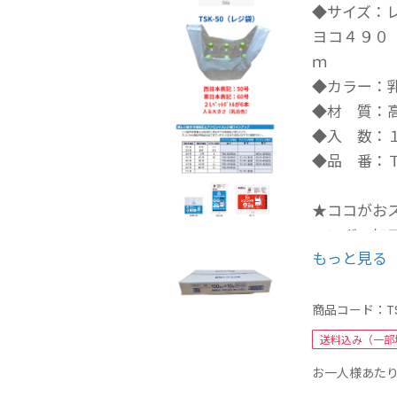
◆サイズ：レ
ヨコ４９０
ｍ
◆カラー：
◆材 質：
◆入 数：１
◆品 番：
★ココがお
エンボス加
もっと見る
１枚ずつ取
レジ袋には
か？こちら
商品コード：
T
す。当社独
送料込み（一部
化に伴い無
お一人様あたり
お部屋用の