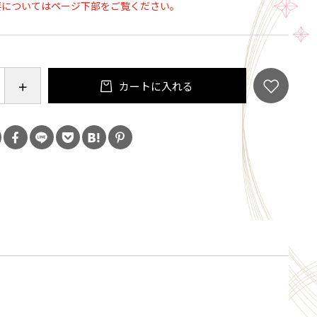
要についてはページ下部をご覧ください。
6本程度がピッタリ収まります。エンボス加工をしてい
やすく使いやすい。
カートに入れる