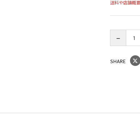
送料や店舗概
ボトルだと
るので開け
SHARE