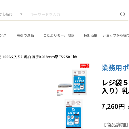
から探す
ング
京都の逸品
ことよりモール限定
特別価格
ショップから探
000枚入り）乳白 薄手0.018ｍｍ厚 TSK-50-1kb
業務用ポ
レジ袋５０
入り）乳白
7,260円
【商品詳細