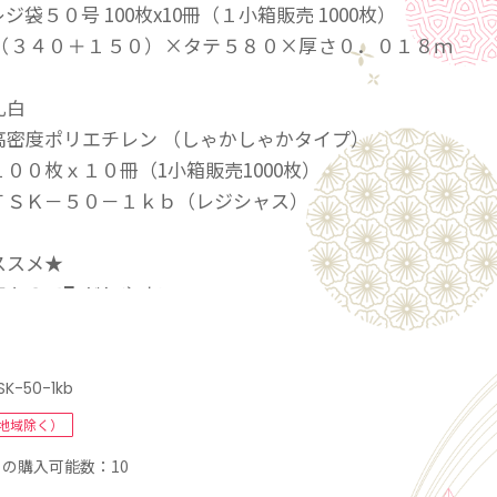
ジ袋５０号 100枚x10冊（１小箱販売 1000枚）
（３４０＋１５０）×タテ５８０×厚さ０．０１８ｍ
乳白
高密度ポリエチレン （しゃかしゃかタイプ）
００枚ｘ１０冊（1小箱販売1000枚）
ＴＳＫ－５０－１ｋｂ（レジシャス）
ススメ★
工なので取だしやすい。
り出せて使いやすい。
西日本サイズと東日本サイズがあるってご存じでした
のサイズは西日本では50号、東日本では60号となりま
SK-50-1kb
自の配合で薄くても丈夫なレジ袋です。レジ袋の有料
地域除く）
料もらえなくなってきてますね！毎日のお買い物や、
の購入可能数：10
ゴミ箱などに便利なサイズとなってます。2Lのペット