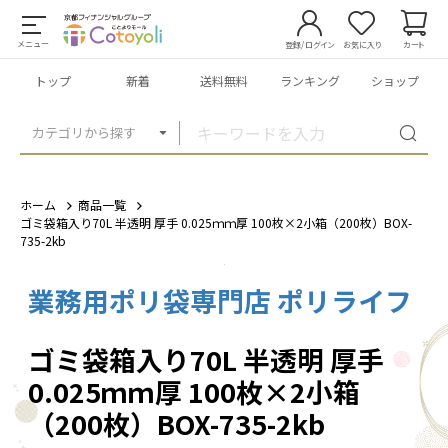
メニュー
登録/ログイン
お気に入り
カート
トップ
新着
送料無料
ランキング
ショップ
カテゴリから探す
ホーム
商品一覧
ゴミ袋箱入り70L 半透明 厚手 0.025ｍｍ厚 100枚×2小箱（200枚）BOX-
735-2kb
業務用ポリ袋専門店 ポリライフ
1
/
7
ゴミ袋箱入り70L 半透明 厚手
0.025ｍｍ厚 100枚×2小箱
（200枚）BOX-735-2kb