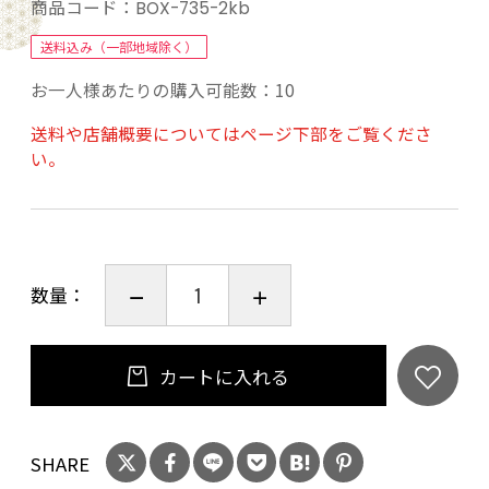
半透明袋！
商品コード：
BOX-735-2kb
それでいて強度は強く、丈夫です。
送料込み（一部地域除く）
箱入りで収納も簡単、便利です。
お一人様あたりの購入可能数：10
１枚ずつ取り出せて使いやすい。
送料や店舗概要についてはページ下部をご覧くださ
い。
数量：
カートに入れる
SHARE