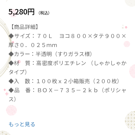
5,280円
（税込）
【商品詳細】
◆サイズ：７０Ｌ ヨコ８００×タテ９００×
厚さ０．０２５ｍｍ
◆カラー：半透明（すりガラス様）
◆材 質：高密度ポリエチレン （しゃかしゃか
タイプ）
◆入 数：１００枚ｘ２小箱販売（２００枚）
◆品 番：ＢＯＸ－７３５－２ｋｂ（ポリシャ
ス）
★ココがおススメ★
もっと見る
コスパ重視！すりガラスのように中身が見える