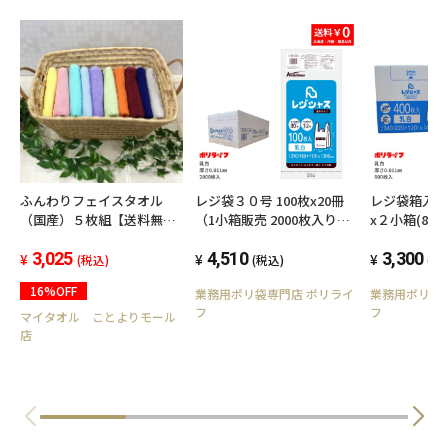
ふんわりフェイスタオル
レジ袋３０号 100枚x20冊
レジ袋箱入り 
（国産）５枚組【送料無
（1小箱販売 2000枚入り）
x２小箱(80
料】
乳白 薄手0.011ｍｍ厚 TSK-
0.011ｍｍ厚 R
3,025
30-1kb
4,510
3,300
(税込)
(税込)
(税
16%OFF
業務用ポリ袋専門店 ポリライ
業務用ポリ袋
フ
フ
マイタオル ことよりモール
店