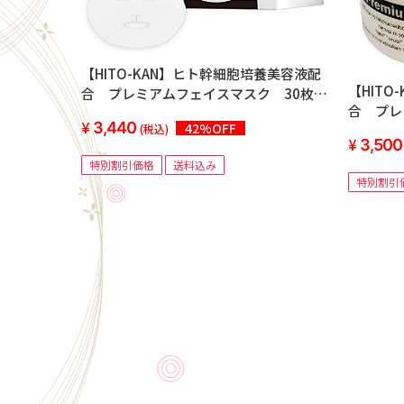
【HITO-KAN】ヒト幹細胞培養美容液配
【HIT
合 プレミアムフェイスマスク 30枚
合 プ
入 (BOX)<4個セット＞
3,440
42%OFF
270g<
(税込)
3,500
特別割引価格
送料込み
特別割引