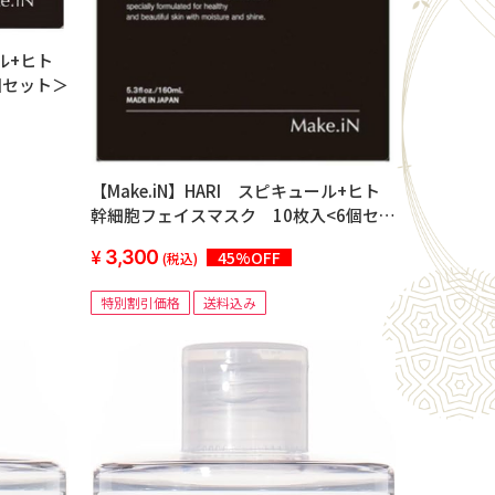
ール+ヒト
個セット＞
【Make.iN】HARI スピキュール+ヒト
幹細胞フェイスマスク 10枚入<6個セッ
ト＞
3,300
45%OFF
(税込)
特別割引価格
送料込み