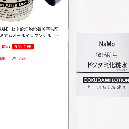
O-KAN】ヒト幹細胞培養美容液配
レミアムオールインワンゲル
6個セット＞
58%OFF
(税込)
価格
送料込み