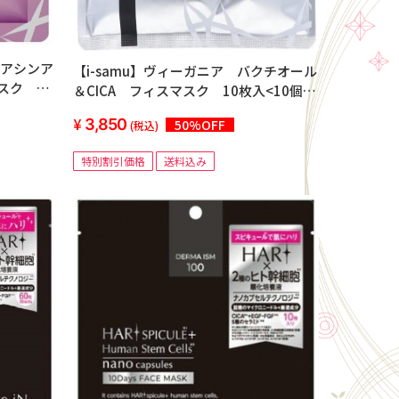
イアシンア
【i-samu】ヴィーガニア バクチオール
スク 10
＆CICA フィスマスク 10枚入<10個セ
ット＞
3,850
50%OFF
(税込)
特別割引価格
送料込み