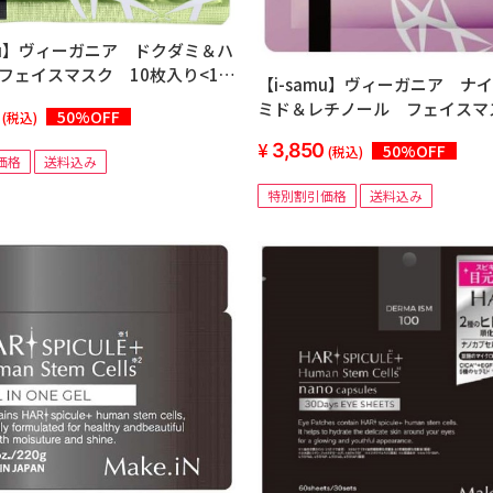
amu】ヴィーガニア ドクダミ＆ハ
フェイスマスク 10枚入り<10
【i-samu】ヴィーガニア ナ
＞
ミド＆レチノール フェイスマ
50%OFF
(税込)
枚入り<10個セット＞
3,850
50%OFF
(税込)
価格
送料込み
特別割引価格
送料込み