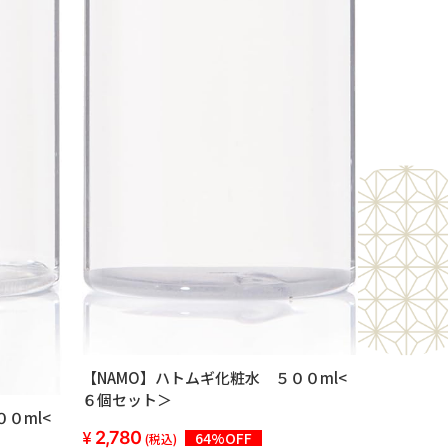
【NAMO】ハトムギ化粧水 ５００ml<
６個セット＞
０ml<
2,780
64%OFF
(税込)