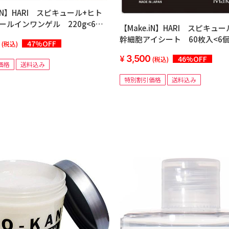
.iN】HARI スピキュール+ヒト
ールインワンゲル 220g<6個
【Make.iN】HARI スピキュ
幹細胞アイシート 60枚入<6
47%OFF
(税込)
3,500
46%OFF
(税込)
価格
送料込み
特別割引価格
送料込み