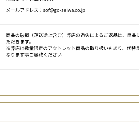
メールアドレス：sof@go-seiwa.co.jp
商品の破損（運送途上含む）弊店の過失によるご返品は、良品
ただきます。
※弊店は数量限定のアウトレット商品の取り扱いもあり、代替
なります事ご容赦ください
セイワプランニング株式会社
柚本敬次
出店者といいます。）は、 お客さまの個人情報の取扱いについて、