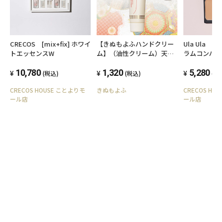
CRECOS [mix+fix] ホワイ
【きぬもよふハンドクリー
Ula Ula
トエッセンスW
ム】（油性クリーム）天然
ラムコンパク
保湿成分絹セリシン配合
10,780
1,320
5,280
(税込)
(税込)
(税
CRECOS HOUSE ことよりモ
きぬもよふ
CRECOS HO
ール店
ール店