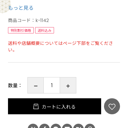
５種のセラミドが、潤いに満ちたふっくらとし
もっと見る
たお肌へ導きます。
そのほかにも、CICA・コラーゲン・ヒアルロン
商品コード：
k-1142
酸等の美容細分をたっぷり配合。
特別割引価格
送料込み
ワンランク上のスキンケアをお試しください。
送料や店舗概要についてはページ下部をご覧くださ
い。
数量：
カートに入れる