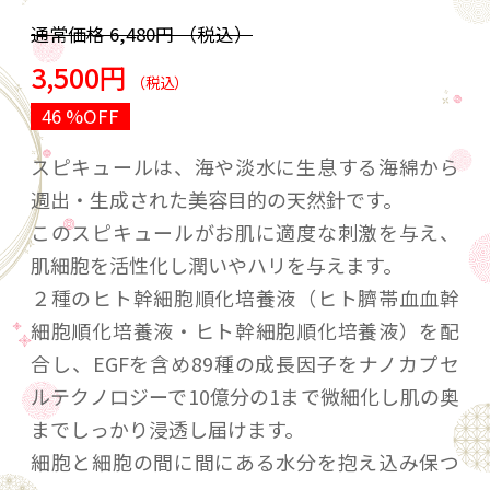
通常価格
6,480円
（税込）
3,500円
（税込）
46 %OFF
スピキュールは、海や淡水に生息する海綿から
週出・生成された美容目的の天然針です。
このスピキュールがお肌に適度な刺激を与え、
肌細胞を活性化し潤いやハリを与えます。
２種のヒト幹細胞順化培養液（ヒト臍帯血血幹
細胞順化培養液・ヒト幹細胞順化培養液）を配
合し、EGFを含め89種の成長因子をナノカプセ
ルテクノロジーで10億分の1まで微細化し肌の奥
までしっかり浸透し届けます。
細胞と細胞の間に間にある水分を抱え込み保つ