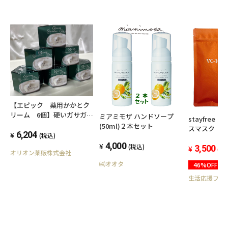
【エピック 薬用かかとク
リーム 6個】硬いガサガサ
ミアミモザ ハンドソープ
stayfree 
かかとが、柔らかスベスベ
(50ml)２本セット
スマスク VC
かかとに！今ならトラベル
6,204
(税込)
枚入<6個セ
セットプレゼント！
4,000
(税込)
3,500
(税
オリオン薬販株式会社
㈱オオタ
46%OFF
生活応援フェ