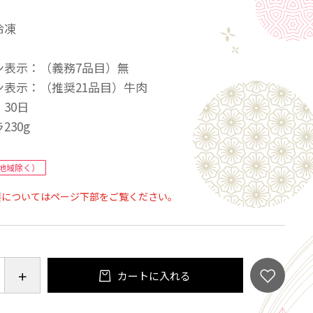
冷凍
ン表示：（義務7品目）無
ン表示：（推奨21品目）牛肉
30日
230g
地域除く）
要についてはページ下部をご覧ください。
カートに入れる