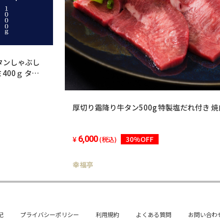
タンしゃぶし
400ｇ タン
厚切り霜降り牛タン500g 特製塩だれ付き 焼肉
6,000
30%OFF
(税込)
幸福亭
記
プライバシーポリシー
利用規約
よくある質問
お問い合わ