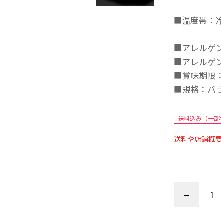
■温度帯：
■アレルゲ
■アレルゲ
■賞味期限：
■規格：バラ
送料込み（一部
送料や店舗概