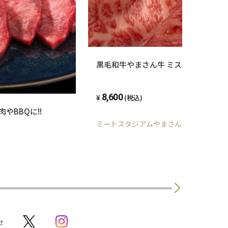
黒毛和牛やまさん牛 ミスジ・クリミすき
8,600
(税込)
やBBQに!!
ミートスタジアムやまさん
せ