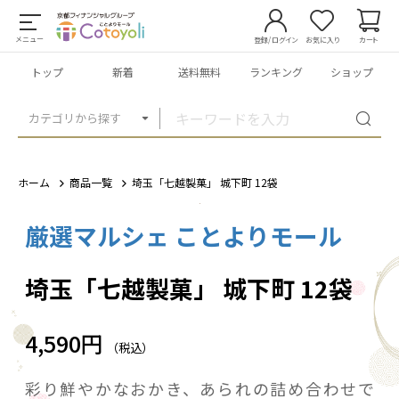
メニュー
登録/ログイン
お気に入り
カート
トップ
新着
送料無料
ランキング
ショップ
カテゴリから探す
ホーム
商品一覧
埼玉「七越製菓」 城下町 12袋
厳選マルシェ ことよりモール
1
/
2
埼玉「七越製菓」 城下町 12袋
4,590円
（税込）
彩り鮮やかなおかき、あられの詰め合わせで