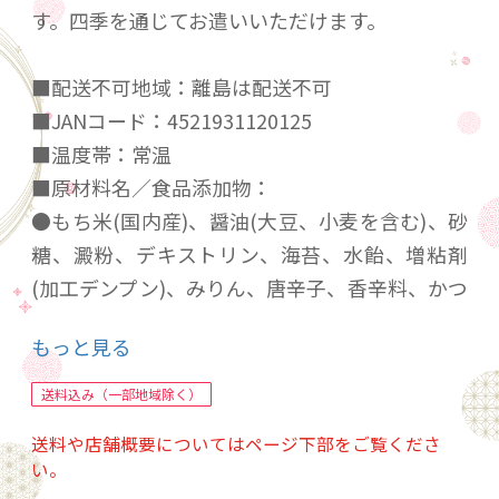
す。四季を通じてお遣いいただけます。
■配送不可地域：離島は配送不可
■JANコード：4521931120125
■温度帯：常温
■原材料名／食品添加物：
●もち米(国内産)、醤油(大豆、小麦を含む)、砂
糖、澱粉、デキストリン、海苔、水飴、増粘剤
(加工デンプン)、みりん、唐辛子、香辛料、かつ
おエキス、あおさ、食塩、酢、調味料(アミノ酸
もっと見る
等)、乳化剤、卵白、着色料(カラメル、パプリ
カ、紅麹、クチナシ)、香辛料抽出物
送料込み（一部地域除く）
■保存方法：直射日光、高温多湿をお避け下さ
送料や店舗概要についてはページ下部をご覧くださ
い
い。