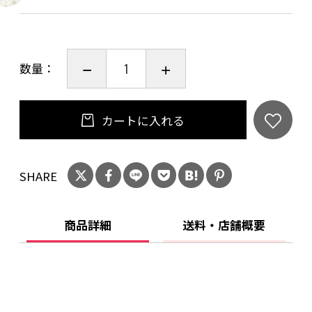
■賞味期限：製造日より360日
■規格：12袋（白こつぶ、江戸風味、小力、白
千鳥、長餅、和紙しょうゆ、こつぶ餅、大辛
数量：
餅、小桜、大江戸巻、ふっくら白柿、磯垣しょ
うゆ 各1袋）
■サイズ(mm)：345×325×80
カートに入れる
SHARE
商品詳細
送料・店舗概要