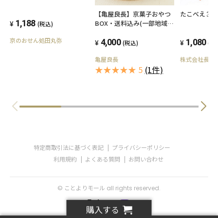
【亀屋良長】京菓子おやつ
たこべえ３
1,188
BOX・送料込み(一部地域を
(税込)
除く)
京のおせん処田丸弥
4,000
1,080
(税込)
(税
亀屋良長
株式会社長寿
★★★★★ 5
(1件)
特定商取引法に基づく表記
プライバシーポリシー
利用規約
よくある質問
お問い合わせ
© ことよりモール all rights reserved.
購入する