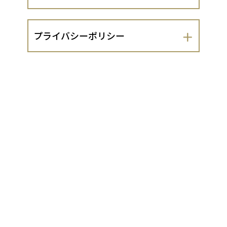
会社名
プライバシーポリシー
京かおり株式会社
京かおり株式会社（以下、当出店者とい
運営責任者
います。）は、 お客さまの個人情報の取
扱いについて、以下のとおりプライバシ
平岡敏明
ーポリシーを定めます。
１．法令遵守
住所
当出店者は、個人情報の保護に関する法
京都府京都市伏見区中島中道町100
律（平成15年法律第57号。以下「個人情
報保護法」といいます。）及び同法に基
づく政令・規則並びに関係するガイドラ
代表責任者
イン等を遵守し、お客さまの個人情報
（同法第2条1項に定める個人情報をいい
藤原弘
ます。以下同じ。）を適切に取り扱いま