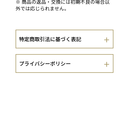
※ 商品の返品・交換には初期不良の場合以
外では応じられません。
特定商取引法に基づく表記
会社名
プライバシーポリシー
株式会社京煎堂
株式会社京煎堂（以下、当出店者といい
運営責任者
ます。）は、 お客さまの個人情報の取扱
いについて、以下のとおりプライバシー
大谷麻実
ポリシーを定めます。
１．法令遵守
住所
当出店者は、個人情報の保護に関する法