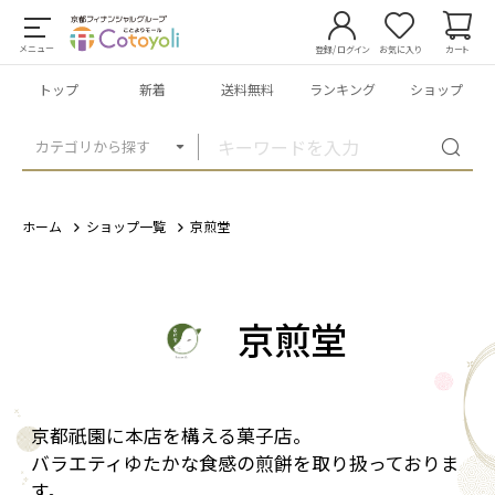
メニュー
登録/ログイン
お気に入り
カート
トップ
新着
送料無料
ランキング
ショップ
カテゴリから探す
ホーム
ショップ一覧
京煎堂
京煎堂
京都祇園に本店を構える菓子店。
バラエティゆたかな食感の煎餅を取り扱っておりま
す。