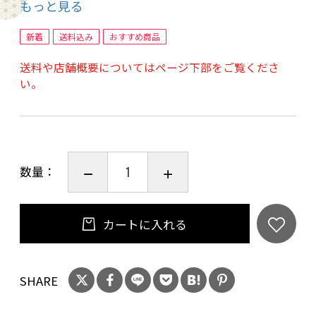
もっと見る
ます。中身はお選びいただけません。（醤油4種
類・素焼き・ﾏﾖﾈｰｽﾞ・抹茶・山椒・ごま・青海
新着
送料込み
おすすめ商品
苔・桜えび・きび砂糖・ザラメ・生姜・豆・こ
送料や店舗概要についてはページ下部をご覧くださ
んぶ）他 全ての商品の賞味期限 発送より45日
い。
以降の商品をお届け致します。
数量：
カートに入れる
SHARE