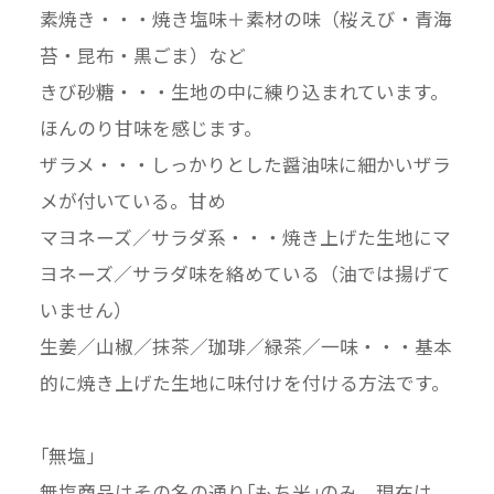
素焼き・・・焼き塩味＋素材の味（桜えび・青海
苔・昆布・黒ごま）など
きび砂糖・・・生地の中に練り込まれています。
ほんのり甘味を感じます。
ザラメ・・・しっかりとした醤油味に細かいザラ
メが付いている。甘め
マヨネーズ／サラダ系・・・焼き上げた生地にマ
ヨネーズ／サラダ味を絡めている（油では揚げて
いません）
生姜／山椒／抹茶／珈琲／緑茶／一味・・・基本
的に焼き上げた生地に味付けを付ける方法です。
｢無塩｣
無塩商品はその名の通り｢もち米｣のみ 現在は、