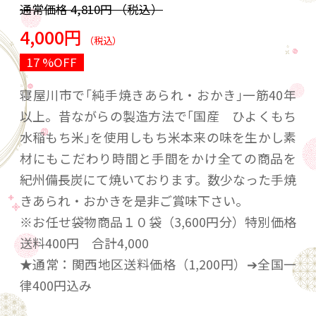
通常価格
4,810円
（税込）
4,000円
（税込）
17 %OFF
寝屋川市で｢純手焼きあられ・おかき｣一筋40年
以上。昔ながらの製造方法で｢国産 ひよくもち
水稲もち米｣を使用しもち米本来の味を生かし素
材にもこだわり時間と手間をかけ全ての商品を
紀州備長炭にて焼いております。数少なった手焼
きあられ・おかきを是非ご賞味下さい。
※お任せ袋物商品１０袋（3,600円分）特別価格
送料400円 合計4,000
★通常：関西地区送料価格（1,200円）➔全国一
律400円込み
在庫や季節によって詰め合わせの内容が変わり