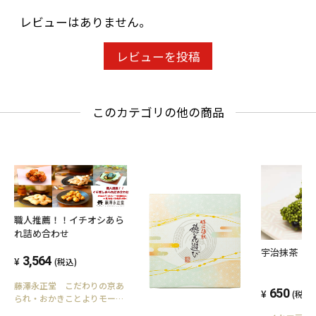
レビューはありません。
レビューを投稿
このカテゴリの他の商品
職人推薦！！イチオシあら
れ詰め合わせ
宇治抹茶
3,564
(税込)
藤澤永正堂 こだわりの京あ
650
(税込)
られ・おかきことよりモール
販売所