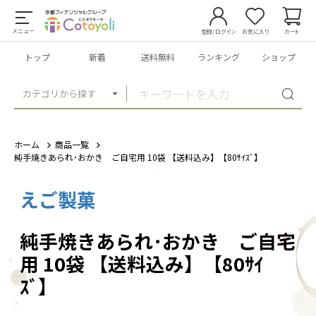
メニュー
登録/ログイン
お気に入り
カート
トップ
新着
送料無料
ランキング
ショップ
カテゴリから探す
ホーム
商品一覧
純手焼きあられ･おかき ご自宅用 10袋 【送料込み】【80ｻｲｽﾞ】
えご製菓
1
/
8
純手焼きあられ･おかき ご自宅
用 10袋 【送料込み】【80ｻｲ
ｽﾞ】