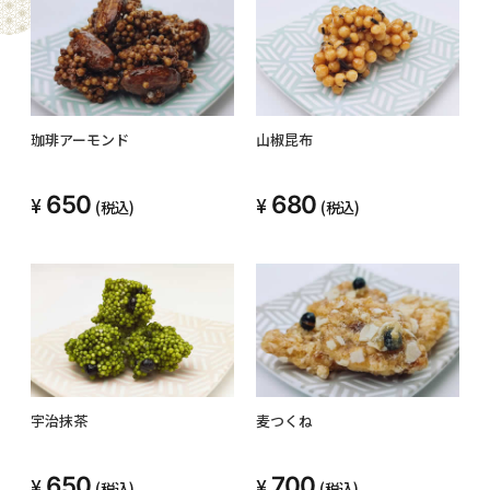
珈琲アーモンド
山椒昆布
650
680
(税込)
(税込)
宇治抹茶
麦つくね
650
700
(税込)
(税込)