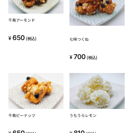
千鳥アーモンド
650
(税込)
七味つくね
700
(税込)
千鳥ピーナッツ
うちうらレモン
650
810