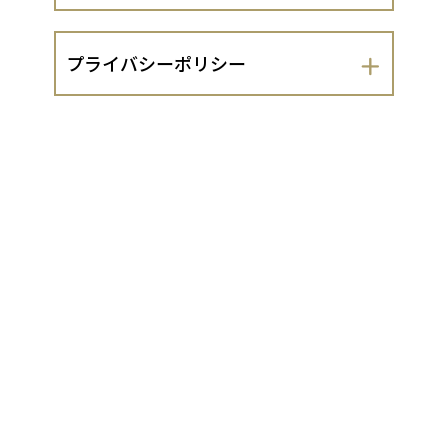
会社名
プライバシーポリシー
つくね工房やまだ株式会社
つくね工房やまだ株式会社（以下、当出
運営責任者
店者といいます。）は、 お客さまの個人
情報の取扱いについて、以下のとおりプ
岡田純也
ライバシーポリシーを定めます。
１．法令遵守
住所
当出店者は、個人情報の保護に関する法
京都府京都市北区大将軍西町１２１
律（平成15年法律第57号。以下「個人情
報保護法」といいます。）及び同法に基
づく政令・規則並びに関係するガイドラ
代表責任者
イン等を遵守し、お客さまの個人情報
（同法第2条1項に定める個人情報をいい
岡田純也
ます。以下同じ。）を適切に取り扱いま
す。