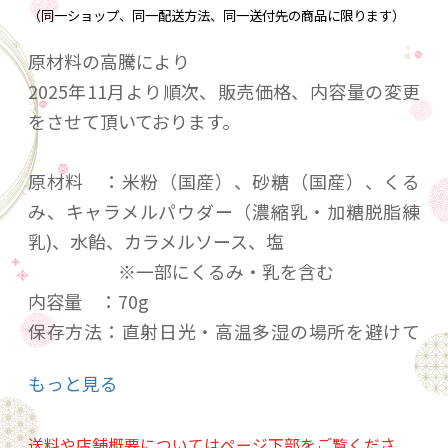
（同一ショップ、同一配送方法、同一送付先の商品に限ります）
原材料の高騰により
2025年11月より順次、販売価格、内容量の変更
をさせて頂いております。
原材料 ：米粉（国産）、砂糖（国産）、くる
み、キャラメルパウダー（濃縮乳・加糖脱脂練
乳)、水飴、カラメルソース、塩
※一部にくるみ・乳を含む
内容量 ：70g
保存方法：直射日光・高温多湿の場所を避けて
下さい。
もっと見る
賞味期限：袋ごとに記載しております。(製造日
より120日)
送料や店舗概要についてはページ下部をご覧くださ