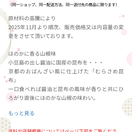
（同一ショップ、同一配送方法、同一送付先の商品に限ります）
原材料の高騰により
2025年11月より順次、販売価格又は内容量の変
更をさせて頂いております。
ほのかに香る山椒味
小豆島の出し醤油に国産の昆布を・・・
京都のおばんざい風に仕上げた「むらさめ昆
布」
一口食べれば醤油と昆布の風味が香りと共にひ
ろがり直後にほのかな山椒の味わい。
山椒が全体の味を引き締め、ビールのあてにオ
もっと見る
ススメ。
送料や店舗概要についてはページ下部をご覧くださ