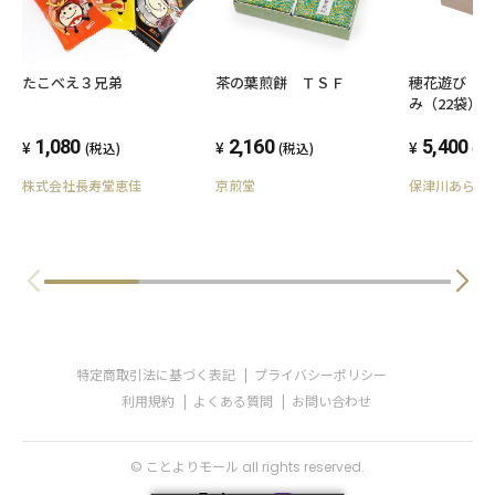
たこべえ３兄弟
茶の葉煎餅 ＴＳＦ
穂花遊び 
み（22袋）
1,080
2,160
5,400
(税込)
(税込)
(税
株式会社長寿堂恵佳
京煎堂
保津川あられ
特定商取引法に基づく表記
プライバシーポリシー
利用規約
よくある質問
お問い合わせ
© ことよりモール all rights reserved.