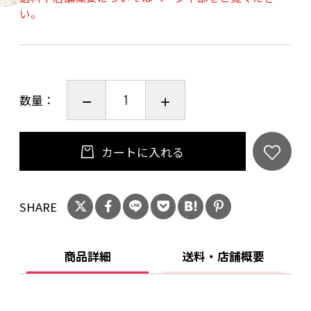
商品名 ：山椒昆布
い。
名称 ：米菓
原材料 ：米粉（国産）、砂糖（国産）、水
飴、醤油、昆布（国産）、山椒粉、鰹節、しい
たけ／発酵調味料、調味料（アミノ酸等）
数量：
※一部に大豆・小麦を含む
内容量 ：130g
保存方法：直射日光・高温多湿の場所を避けて
カートに入れる
下さい。
賞味期限：袋ごとに記載しております。(製造日
SHARE
より120日)
商品詳細
送料・店舗概要