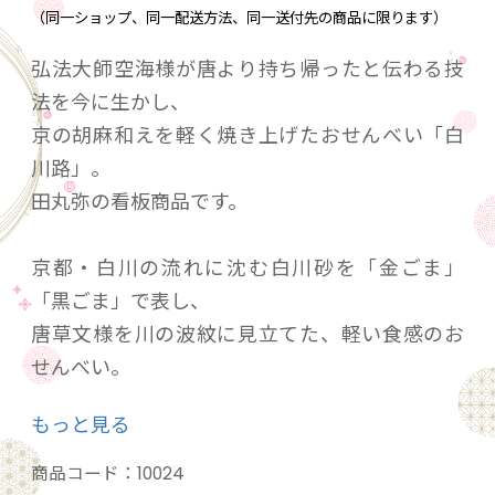
（同一ショップ、同一配送方法、同一送付先の商品に限ります）
弘法大師空海様が唐より持ち帰ったと伝わる技
法を今に生かし、
京の胡麻和えを軽く焼き上げたおせんべい「白
川路」。
田丸弥の看板商品です。
京都・白川の流れに沈む白川砂を「金ごま」
「黒ごま」で表し、
唐草文様を川の波紋に見立てた、軽い食感のお
せんべい。
お口に広がる「ごま」の香ばしさが好評です。
もっと見る
【内容】 白川路（3枚×24袋入）紙箱入
商品コード：
10024