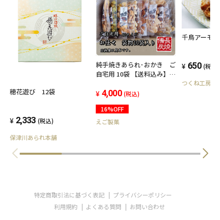
千鳥アーモ
純手焼きあられ･おかき ご
650
(税込)
自宅用 10袋 【送料込み】
つくね工房や
【80ｻｲｽﾞ】
穂花遊び 12袋
4,000
(税込)
16%OFF
2,333
(税込)
えご製菓
保津川あられ本舗
特定商取引法に基づく表記
プライバシーポリシー
利用規約
よくある質問
お問い合わせ