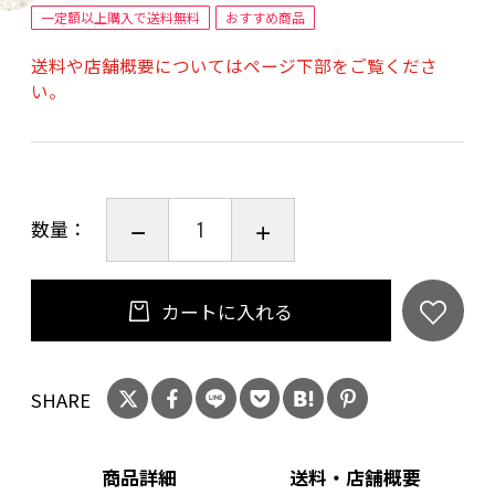
【サイズ】縦25㎝、横20.5cm、高さ4.5cm
一定額以上購入で送料無料
おすすめ商品
【包装】 人間国宝芹沢銈介氏デザイン「春夏
送料や店舗概要についてはページ下部をご覧くださ
秋冬」の包装紙
い。
【のし紙等】可
【手さげ袋】別売
【賞味期限】２か月以上
（直射日光・高温多湿を避け常温で保存し、開
数量：
封後はお早くお召し上がりください）
【アレルゲン28品目】小麦・卵・ゴマ
カートに入れる
SHARE
商品詳細
送料・店舗概要