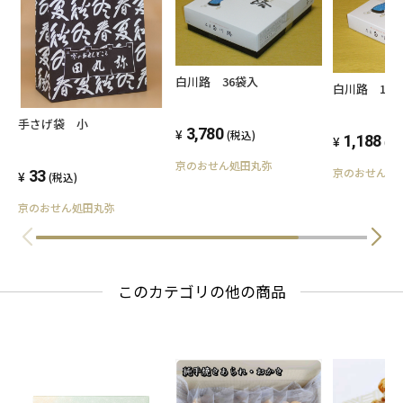
白川路 36袋入
白川路 12
手さげ袋 小
3,780
(税込)
1,188
(税
京のおせん処田丸弥
京のおせん処
33
(税込)
京のおせん処田丸弥
このカテゴリの他の商品