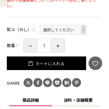
送料や店舗概要についてはページ下部をご覧くださ
品です。
い。
※熨斗（のし）の「表書き・お名前 」は、ご注
文手続きの際に「お問い合わせ欄」にご記入く
熨斗（のし）
ださい。「外のし」にて手配いたします。
数量：
賞味期限：出荷日から90日
濃厚抹茶クリームは、香料、着色料を一切使用
せずに作っています。
カートに入れる
SHARE
商品詳細
送料・店舗概要