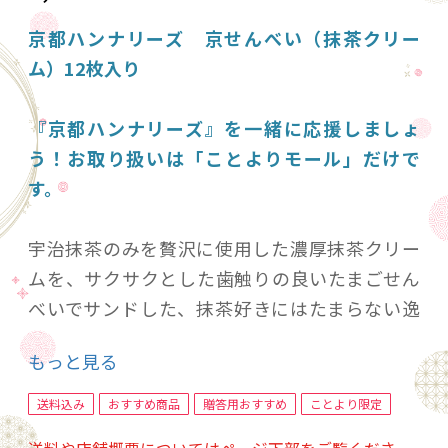
京都ハンナリーズ 京せんべい（抹茶クリー
ム）12枚入り
『京都ハンナリーズ』を一緒に応援しましょ
う！お取り扱いは「ことよりモール」だけで
す。
宇治抹茶のみを贅沢に使用した濃厚抹茶クリー
ムを、サクサクとした歯触りの良いたまごせん
べいでサンドした、抹茶好きにはたまらない逸
品です。
もっと見る
抹茶のほろ苦さとおせんべいの上品な甘みが絶
妙なこの商品は、抹茶好きのみならず、お子さ
送料込み
おすすめ商品
贈答用おすすめ
ことより限定
まから大人まで幅広い年代の方に支持される逸