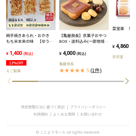
菜宝楽 Ｓ
純手焼きあられ・おかき
【亀屋良長】京菓子おやつ
もち米本来の味 【ゆうパ
BOX・送料込み(一部地域を
4,860
(税
ケット】【送料込み】【お
除く)
気持ち値引き】
1,400
4,000
(税込)
(税込)
京煎堂
13%OFF
亀屋良長
★★★★★ 5
(1件)
えご製菓
特定商取引法に基づく表記
プライバシーポリシー
利用規約
よくある質問
お問い合わせ
© ことよりモール all rights reserved.