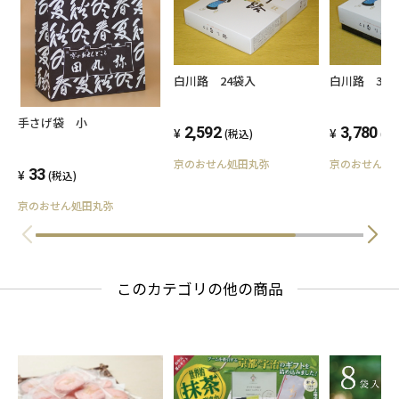
白川路 36
白川路 24袋入
手さげ袋 小
3,780
2,592
(税
(税込)
京のおせん処
京のおせん処田丸弥
33
(税込)
京のおせん処田丸弥
このカテゴリの他の商品