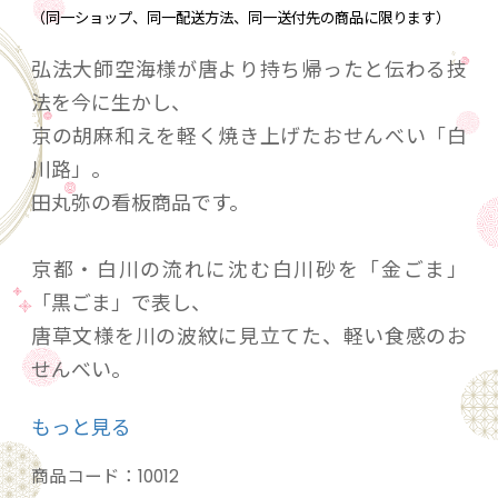
（同一ショップ、同一配送方法、同一送付先の商品に限ります）
弘法大師空海様が唐より持ち帰ったと伝わる技
法を今に生かし、
京の胡麻和えを軽く焼き上げたおせんべい「白
川路」。
田丸弥の看板商品です。
京都・白川の流れに沈む白川砂を「金ごま」
「黒ごま」で表し、
唐草文様を川の波紋に見立てた、軽い食感のお
せんべい。
お口に広がる「ごま」の香ばしさが好評です。
もっと見る
【内容】 白川路（3枚×12袋入）紙箱入
商品コード：
10012