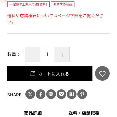
【サイズ】縦20㎝、横17.5cm、高さ3.5cm
一定額以上購入で送料無料
おすすめ商品
【包装】 人間国宝芹沢銈介氏デザイン「春夏
送料や店舗概要についてはページ下部をご覧くださ
秋冬」の包装紙
い。
【のし紙等】可
【手さげ袋】別売
【賞味期限】２か月以上
（直射日光・高温多湿を避け常温で保存し、開
数量：
封後はお早くお召し上がりください）
【アレルゲン28品目】小麦・卵・ゴマ
カートに入れる
SHARE
商品詳細
送料・店舗概要