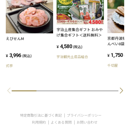
宇治土産集合ギフト おみや
げ集合ギフト＜送料無料＞
京都丹波福
えびせんM
んべい8袋入
4,580
(税込)
1,750
3,996
(税
(税込)
宇治観光土産品組合
千切屋
式亭
特定商取引法に基づく表記
プライバシーポリシー
利用規約
よくある質問
お問い合わせ