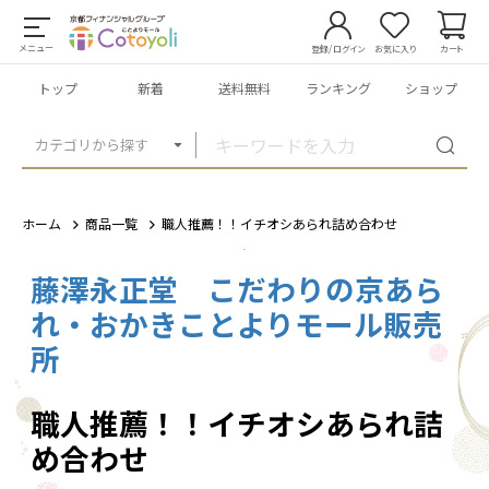
メニュー
登録/ログイン
お気に入り
カート
トップ
新着
送料無料
ランキング
ショップ
カテゴリから探す
ホーム
商品一覧
職人推薦！！イチオシあられ詰め合わせ
藤澤永正堂 こだわりの京あら
1
/
7
れ・おかきことよりモール販売
所
職人推薦！！イチオシあられ詰
め合わせ