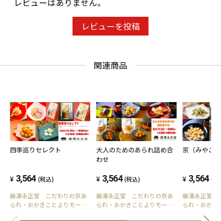
レビューはありません。
レビューを投稿
関連商品
四季巡りセレクト
大人のためのあられ詰め合
京（みやこ
わせ
3,564
3,564
3,564
(税込)
(税込)
(税
藤澤永正堂 こだわりの京あ
藤澤永正堂 こだわりの京あ
藤澤永正堂 
られ・おかきことよりモール
られ・おかきことよりモール
られ・おかき
販売所
販売所
販売所