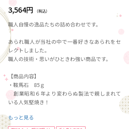
3,564円
（税込）
職人自慢の逸品たちの詰め合わせです。
あられ職人が当社の中で一番好きなあられをセ
レクトしました。
職人の技術・思いがひときわ強い商品です。
【商品内容】
・鞍馬石 85ｇ
創業昭和６年より変わらぬ製法で親しまれて
いる人気堅焼き！
・山椒あられ 80ｇ
もっと見る
当社人気ナンバーワン！山椒のシビレがくせ
になります！