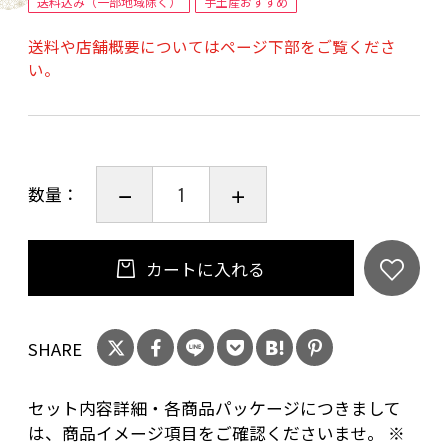
送料込み（一部地域除く）
手土産おすすめ
・しょうがあられ 65ｇ
送料や店舗概要についてはページ下部をご覧くださ
高知県産しょうが粉末を使用！しょうがの味
い。
がぴりりと効き
ます！
・柚子みそ巻 10枚
醤油に薄く塗った柚子みそと海苔、あられを
数量：
噛めば噛むほど
おいしさが引き立ちます！
・和三盆あられ 50ｇ
カートに入れる
和三盆糖ともち米のみ使用した上品な甘さの
あられです！
SHARE
セット内容詳細・各商品パッケージにつきまして
は、商品イメージ項目をご確認くださいませ。 ※