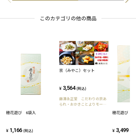
このカテゴリの他の商品
京（みやこ）セット
3,564
(税込)
藤澤永正堂 こだわりの京あ
られ・おかきことよりモール
販売所
穂花遊び 6袋入
穂花遊び 1
1,166
3,499
(税込)
(税