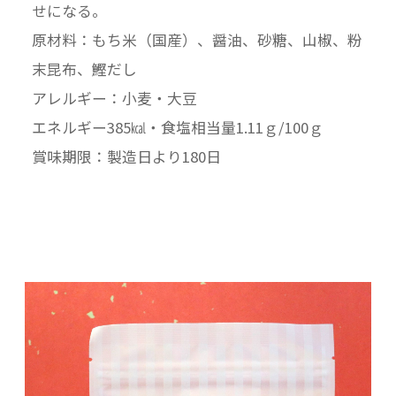
せになる。
原材料：もち米（国産）、醤油、砂糖、山椒、粉
末昆布、鰹だし
アレルギー：小麦・大豆
エネルギー385㎉・食塩相当量1.11ｇ/100ｇ
賞味期限：製造日より180日