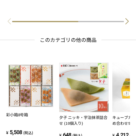
このカテゴリの他の商品
彩小箱8号箱
夕子 ニッキ・宇治抹茶詰合
キューブカス
せ (10個入り)
め合わせ9個
5,508
(税込)
648
4,212
(税込)
(税