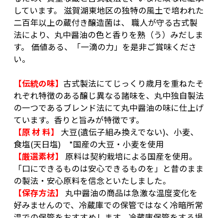
しています。 滋賀湖東地区の独特の風土で培われた
【賞味期限】
二百年以上の蔵付き醸造菌は、 職人が守る古式製
法により、丸中醤油の色と香りを熟（う）みだしま
・丸中醸造醤油 2年
す。 価値ある、「一滴の力」を是非ご賞味くださ
※開封後は2.3カ月を目途にお召し上がり下さ
い。
い。
・福あられ 80日
【伝統の味】
古式製法にてじっくり歳月を重ねたそ
・手作り醤油飴
れぞれ特徴のある醸じ異なる諸味を、丸中独自製法
の一つであるブレンド法にて丸中醤油の味に仕上げ
※開封後は2.3カ月を目途にお召し上がり下さ
ています。香りと旨みが特徴です。
い。
【原 材 料】
大豆(遺伝子組み換えでない)、小麦、
食塩(天日塩) *国産の大豆・小麦を使用
【厳選素材】
原料は契約栽培による国産を使用。
「口にできるものは安心できるものを」と昔のまま
の製法・安心原料を信念といたしました。
【保存方法】
丸中醤油の商品は急激な温度変化を
好みませんので、冷蔵庫での保管ではなく冷暗所常
温での保管をおすすめします。冷蔵庫保管をする場