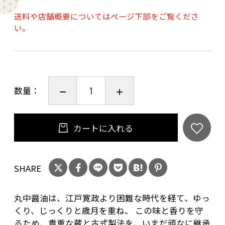
送料や店舗概要についてはページ下部をご覧くださ
●福あられ50g
い。
徳島県の農家と契約した特別栽培もち米を使
い、昔からの製法で作られているサクッと軽い
昔ながらのあられです。
国産の餅米に、丸中醤油を使って味付けされて
数量：
います。
●手作り丸中醤油飴65g
カートに入れる
兵庫県たつの市の昔ながらの製法を守る工房
で、職人さんに特別製造をお願いし丸中醤油飴
SHARE
を作って頂いております。
砂糖と水飴だけを原料に釜で高温で練り上げ丸
丸中醤油は、江戸寛政より困難な時代を経て、ゆっ
中醤油で味付けした優しい味わいの手づくり醤
くり、じっくりと歳月を重ね、 この味と香りを守
油飴です。
るため、貴重な蔵と古式製法を、いまだ頑なに継承