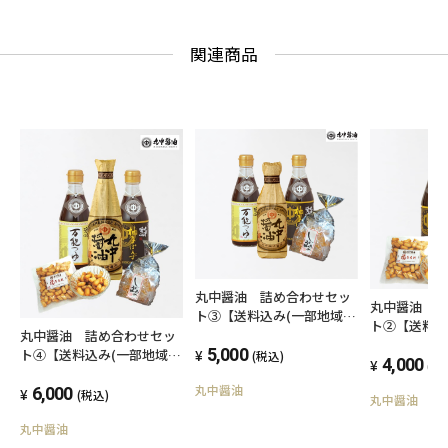
関連商品
丸中醤油 詰め合わせセッ
丸中醤油 
ト③【送料込み(一部地域を
ト②【送料込
除く)】
丸中醤油 詰め合わせセッ
除く)】
5,000
ト④【送料込み(一部地域を
(税込)
4,000
(税
除く)】
丸中醤油
6,000
(税込)
丸中醤油
丸中醤油