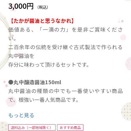
3,000円
（税込）
【たかが醤油と思うなかれ】
価値ある、「一滴の力」を是非ご賞味くださ
い。
二百余年の伝統を受け継ぐ古式製法で作られる
丸中醤油を
存分に味わって頂けるセットです。
●丸中醸造醤油150ml
丸中醤油の種類の中でも一番使いやすい商品
で、根強い一番人気商品です。
国産の丸大豆と国産の小麦を使用しており、香
もっと見る
りと旨みが特徴的で、刺身・寿司や煮物汁物、
普段使い全般にお使いいただけます。
送料込み（一部地域除く）
おすすめ商品