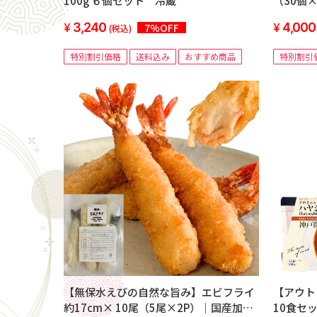
100g ６個セット 冷蔵
（30個×
3,240
4,000
7%OFF
(税込)
特別割引価格
送料込み
おすすめ商品
特別割引
【無保水えびの自然な旨み】エビフライ
【アウトレ
約17cm× 10尾（5尾×2P）｜国産加
10食セ