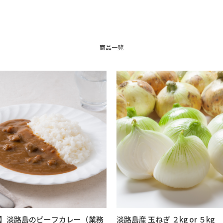
商品一覧
】淡路島のビーフカレー（業務
淡路島産 玉ねぎ ２kg or ５kg