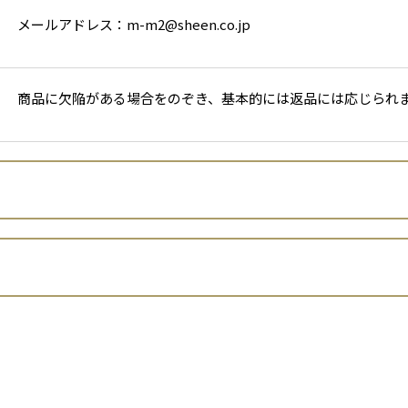
メールアドレス：m-m2@sheen.co.jp
商品に欠陥がある場合をのぞき、基本的には返品には応じられ
株式会社SHEEN（シーン）
松宮 満
出店者といいます。）は、 お客さまの個人情報の取扱いについて、
滋賀県東近江市建部日吉町331番地