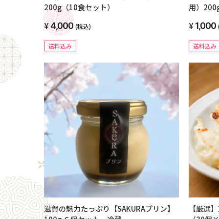
200g（10食セット）
用）20
4,000
1,000
(税込)
送料込み
送料込み
滋賀の魅力たっぷり【SAKURAプリン】
【厳選】