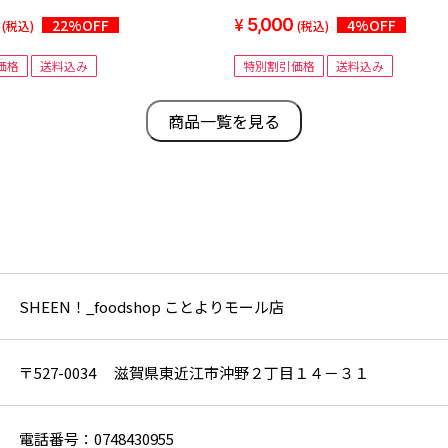
工・シンプル原材料・冷凍・揚
5,000
22%OFF
4%OFF
(税込)
(税込)
価格
送料込み
特別割引価格
送料込み
商品一覧を見る
SHEEN！_foodshop ことよりモール店
〒527-0034 滋賀県東近江市沖野２丁目１４－３１
電話番号：0748430955