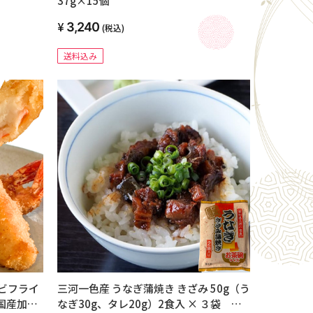
37g×15個
3,240
(税込)
送料込み
ビフライ
三河一色産 うなぎ蒲焼き きざみ 50g（う
｜国産加
なぎ30g、タレ20g）2食入 × ３袋 冷