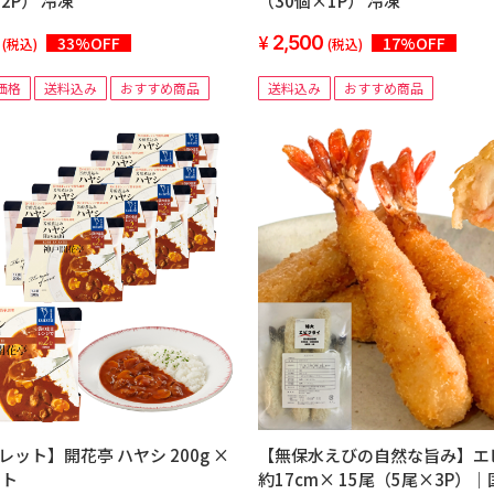
2P） 冷凍
（30個×1P） 冷凍
2,500
33%OFF
17%OFF
(税込)
(税込)
価格
送料込み
おすすめ商品
送料込み
おすすめ商品
ット】開花亭 ハヤシ 200g ×
【無保水えびの自然な旨み】エ
ット
約17cm× 15尾（5尾×3P）