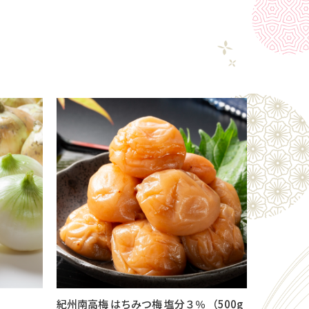
紀州南高梅 はちみつ梅 塩分３％ （500g