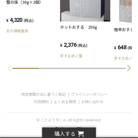
蟹の珠（30g×2個）
4,320
(税込)
ホットおする 250g
強辛おする
天の酒喰食房
2,376
(税込)
648
(税込)
京するめノ里
京するめノ里
特定商取引法に基づく表記
プライバシーポリシー
利用規約
よくある質問
お問い合わせ
© ことよりモール all rights reserved.
購入する