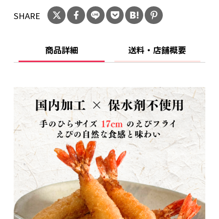
い仕上がり
SHARE
・5本入り — 夕食・お弁当・おつまみに便利
・こんな方におススメです — しっかり満足でき
るエビフライを選びたい。素材の味を大切にし
商品詳細
送料・店舗概要
たい。家庭でも少し“上質なひと皿”を楽しみた
い。
賞味期限：製造日から１年