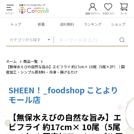
メニュー
登録/ログイン
お気に入り
カート
トップ
新着
送料無料
ランキング
ショップ
カテゴリから探す
ホーム
商品一覧
【無保水えびの自然な旨み】エビフライ 約17cm× 10尾（5尾×2P）｜国
産加工・シンプル原材料・冷凍・揚げるだけ
SHEEN！_foodshop ことより
1
/
7
モール店
【無保水えびの自然な旨み】エ
ビフライ 約17cm× 10尾（5尾