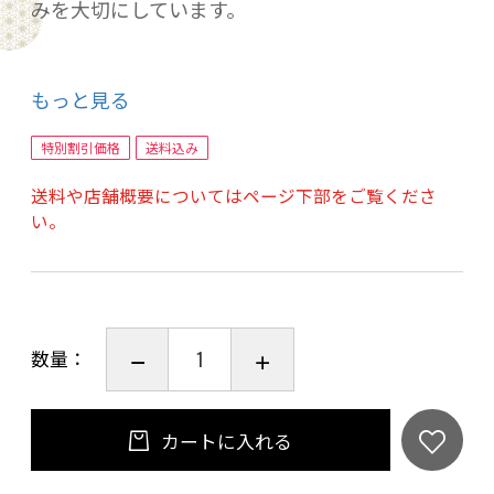
みを大切にしています。
衣には、えび・パン粉・小麦粉・でん粉・食
もっと見る
塩・香辛料のみというシンプルな原材料を使
用。余計な風味を加えないことで、揚げた瞬間
特別割引価格
送料込み
の軽やかな食感と、えびの甘みを素直に楽しめ
送料や店舗概要についてはページ下部をご覧くださ
る仕上がりに。
い。
ご家庭の食卓でも、少し贅沢な気分を添えてく
れる一品です。
数量：
・国産加工 — 国内工場で丁寧に仕上げ
・シンプル原材料 — えび、パン粉、小麦粉、で
ん粉、食塩、香辛料のみ
カートに入れる
・冷凍のまま揚げるだけ — 約5分でサクッと軽