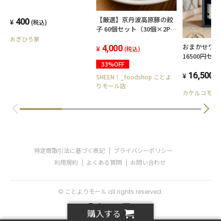
【厳選】京丹波高原豚の餃
400
(税込)
子 60個セット（30個×2P）
冷凍
おぎひろ家
おまかせワ
4,000
(税込)
16500円セッ
33%OFF
16,500
(
SHEEN！_foodshop ことよ
りモール店
カケルコモジ
特定商取引法に基づく表記
プライバシーポリシー
利用規約
よくある質問
お問い合わせ
© ことよりモール all rights reserved.
購入する