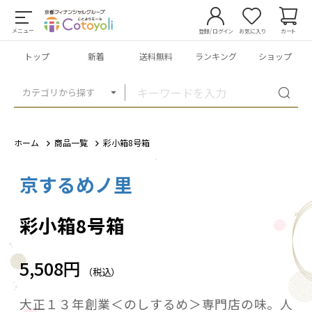
メニュー
登録/ログイン
お気に入り
カート
トップ
新着
送料無料
ランキング
ショップ
カテゴリから探す
ホーム
商品一覧
彩小箱8号箱
京するめノ里
1
/
4
彩小箱8号箱
5,508円
（税込）
大正１３年創業＜のしするめ＞専門店の味。人