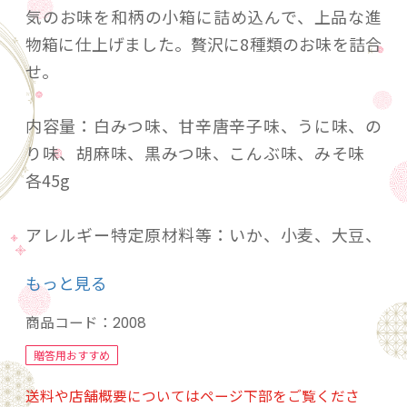
気のお味を和柄の小箱に詰め込んで、上品な進
物箱に仕上げました。贅沢に8種類のお味を詰合
せ。
内容量：白みつ味、甘辛唐辛子味、うに味、の
り味、胡麻味、黒みつ味、こんぶ味、みそ味
各45g
アレルギー特定原材料等：いか、小麦、大豆、
ごま
もっと見る
保存方法：直射日光を避けて常温で保存
商品コード：
2008
贈答用おすすめ
賞味期限：製造日から3ヶ月
送料や店舗概要についてはページ下部をご覧くださ