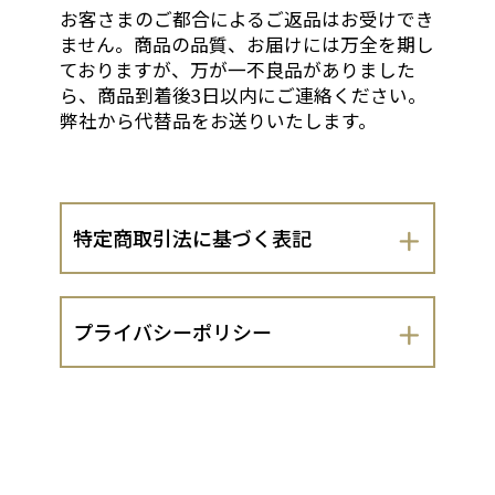
お客さまのご都合によるご返品はお受けでき
ません。商品の品質、お届けには万全を期し
ておりますが、万が一不良品がありました
ら、商品到着後3日以内にご連絡ください。
弊社から代替品をお送りいたします。
特定商取引法に基づく表記
会社名
プライバシーポリシー
有限会社 こだわり卵
有限会社 こだわり卵（以下、当出店者
運営責任者
といいます。）は、 お客さまの個人情報
の取扱いについて、以下のとおりプライ
福岡 惠美子
バシーポリシーを定めます。