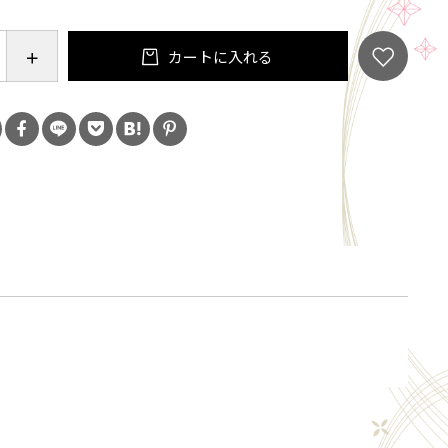
オ 40ｇ×1
40ｇ×1
カートに入れる
て城陽市
ズ3種類 1ヶ月
スナッツ 2ヶ月
チオ 2ヶ月
 2ヶ月
その他
蔵でのお届けとなります。
着後スモークチーズ3種類は必ず冷蔵庫で保存し、開封
限にかかわらず出来る限りお早めにお召し上がりくだ
スナッツ、燻製ピスタチオ、燻製柿ピーは直射日光及