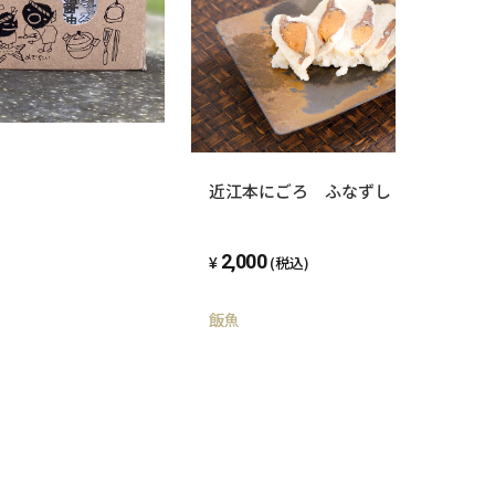
近江本にごろ ふなずし「お試しセッ
2,000
(税込)
飯魚