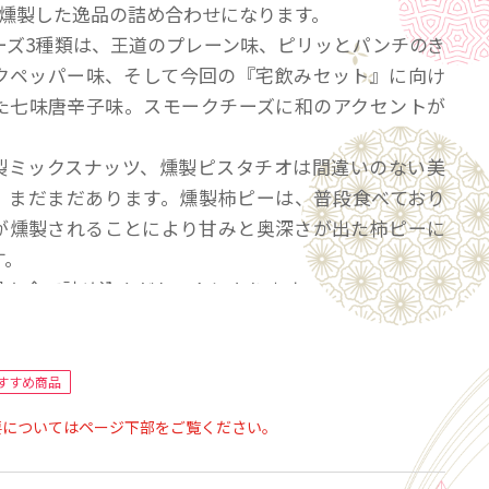
に燻製した逸品の詰め合わせになります。
ーズ3種類は、王道のプレーン味、ピリッとパンチのき
クペッパー味、そして今回の『宅飲みセット』に向け
た七味唐辛子味。スモークチーズに和のアクセントが
製ミックスナッツ、燻製ピスタチオは間違いのない美
。まだまだあります。燻製柿ピーは、普段食べており
が燻製されることにより甘みと奥深さが出た柿ピーに
す。
品を全て詰め込んだセットになります。
工地
ズ プレーン味75g×1
すすめ商品
ズ ブラックペッパー味75g×1
要についてはページ下部をご覧ください。
ズ 七味唐辛子味75g×1
ナッツ 60ｇ×1