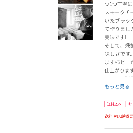
つ1つ丁寧
スモークチ
いたブラッ
て作りまし
美味です!
そして、燻
味しさです
ます柿ピー
仕上がりま
これらの製
もっと見る
■内容量/加
スモークチー
送料込み
お
スモークチー
送料や店舗概
スモークチー
燻製ミックス