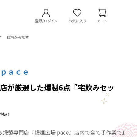
登録/ログイン
お気に入り
カート
す
価格から探す
場ｐａｃｅ
店が厳選した燻製6点『宅飲みセッ
（税込）
燻製専門店『燻煙広場 pace』店内で全て手作業で1