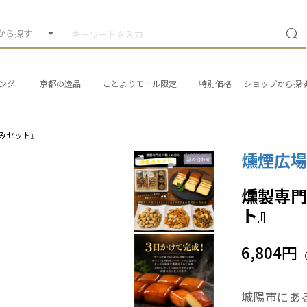
から探す
ング
京都の逸品
ことよりモール限定
特別価格
ショップから探
みセット』
燻煙広
燻製専門
ト』
6,804円
城陽市にある