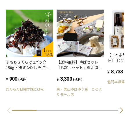
【ことより
ト】【北門
子もちきくらげ 1パック
【送料無料】ゆばセット
詰合せセッ
150g ビタミンD しそ ご飯
『お試しセット』※北海
8,738
(税
のお供 送料無料 シソ 酒の
道、沖縄、その他離島は
肴 佃煮 おにぎりの具 しそ
900
+550円
3,300
(税込)
(税込)
北門半兵衛
の実 お試し お弁当 子持ち
だんらん日曜の晩ごはん
京・美山ゆばゆう豆 ことよ
おかず ご飯 つくだ煮 おつ
りモール店
まみ ふりかけ メール便 新
米に ピクニック レジャー
アウトドア 食欲の秋 運動会