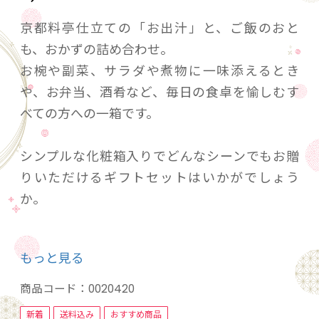
京都料亭仕立ての「お出汁」と、ご飯のおと
も、おかずの詰め合わせ。
お椀や副菜、サラダや煮物に一味添えるとき
や、お弁当、酒肴など、毎日の食卓を愉しむす
べての方への一箱です。
シンプルな化粧箱入りでどんなシーンでもお贈
りいただけるギフトセットはいかがでしょう
か。
【内容量】料亭のお出汁80g(8g×10包)、しば漬
もっと見る
けちりめん60g、料亭の昆布ふりかけ40g、きん
ぴらまぐろ120g、椎茸昆布100g
商品コード：
0020420
新着
送料込み
おすすめ商品