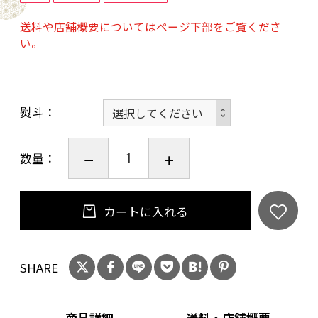
【賞味期限】しば漬けちりめん30日、きんぴら
送料や店舗概要についてはページ下部をご覧くださ
まぐろ・椎茸昆布120日、料亭の昆布ふりかけ
い。
180日、料亭のお出汁365日
熨斗
数量：
カートに入れる
SHARE
商品詳細
送料・店舗概要