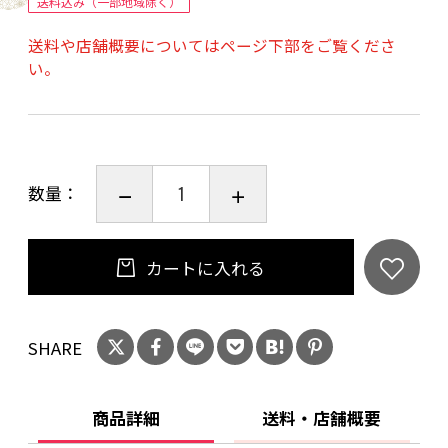
送料込み（一部地域除く）
送料や店舗概要についてはページ下部をご覧くださ
【商品内容】
い。
昆布漬辛子明太子 80g
昆布 20g
数量：
■温度帯：冷凍
■原材料名／食品添加物：
●すけそうだらの卵巣(ロシア又はアメリカ)、昆
カートに入れる
布(利尻産)、食塩、米発酵調味料、醸造酢、唐辛
子、酵母エキス／調味料(アミノ酸等)、甘味料(D
SHARE
ーソルビトール)、酒精、酸化防止剤(ビタミン
C)、ナイアシン、発色剤(亜硝酸Na)、酵素、(一
部に大豆を含む)
商品詳細
送料・店舗概要
■保存方法：要冷凍(-18°C以下)で保存してくだ