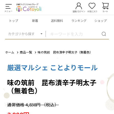
メニュー
登録/ログイン
お気に入り
カート
トップ
新着
送料無料
ランキング
ショップ
カテゴリから探す
ホーム
商品一覧
味の筑前 昆布漬辛子明太子（無着色）
厳選マルシェ ことよりモール
1
/
2
味の筑前 昆布漬辛子明太子
（無着色）
通常価格
4,838円
（税込）