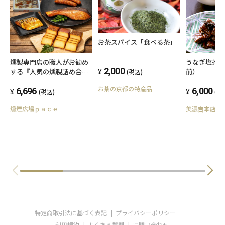
お茶スパイス「食べる茶」
燻製専門店の職人がお勧め
うなぎ塩茶
2,000
する『人気の燻製詰め合わ
前）
(税込)
せ』
お茶の京都の特産品
6,696
6,000
(税込)
(税
燻煙広場ｐａｃｅ
美濃吉本店竹
特定商取引法に基づく表記
プライバシーポリシー
利用規約
よくある質問
お問い合わせ