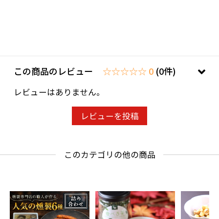
さい
■賞味期限：出荷日より90日
■規格：昆布漬辛子明太子100g（明太子80g・
昆布20g）
この商品のレビュー
☆☆☆☆☆ 0
(0件)
■サイズ(mm)：145×110×25
レビューはありません。
レビューを投稿
このカテゴリの他の商品