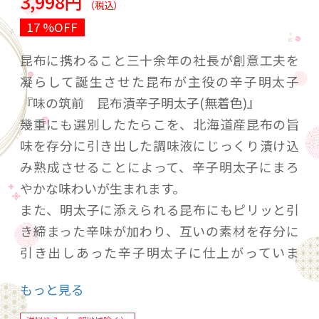
3,998円
（税込）
17 %OFF
昆布に携わること三十余年の社長が創意工夫を
凝らして誕生させた昆布が主役の辛子明太子
『味の筑前 昆布漬辛子明太子(無着色)』
幾重にも選別したたらこを、北海道産昆布の旨
味を存分に引き出した調味液にじっくり漬け込
み熟成させることによって、辛子明太子にまろ
やかな味わいが生まれます。
また、明太子に添えられる昆布にもピリッと引
き締まった辛味が加わり、互いの素材を存分に
引き出しあった辛子明太子に仕上がっていま
す。
もっと見る
辛いだけではない、一味違った風味を本場であ
る博多よりお届けします。