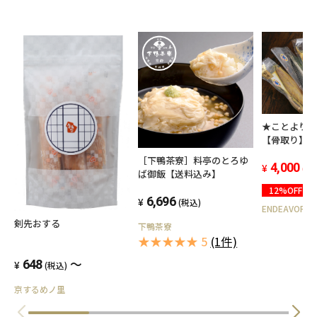
★ことより
【骨取り】
ト干物セッ
［下鴨茶寮］料亭のとろゆ
4,000
(税
ば御飯【送料込み】
12%OFF
6,696
(税込)
ENDEAVOR
剣先おする
下鴨茶寮
★★★★★ 5
(1件)
～
648
(税込)
京するめノ里