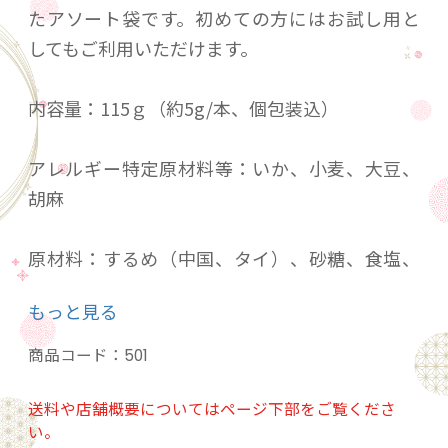
たアソート袋です。初めての方にはお試し用と
してもご利用いただけます。
内容量：115ｇ（約5g/本、個包装込）
アレルギー特定原材料等：いか、小麦、大豆、
胡麻
原材料：するめ（中国、タイ）、砂糖、食塩、
醸造酢、黒砂糖、胡麻、醤油、粉末昆布、練り
もっと見る
胡麻、みそ、パプリカ、胡麻油、ウニペースト
（うに、食塩、還元澱粉糖化物、ほたてエキ
商品コード：
501
ス）、のり、ウニパウダー（加工うに、食
塩）、唐辛子、調味料（アミノ酸等）、PH調整
送料や店舗概要についてはページ下部をご覧くださ
い。
剤