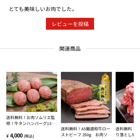
とても美味しいお肉でした。
レビューを投稿
関連商品
送料無料！お肉ソムリエ監
修！牛タンハンバーグ130
送料無料！A5厳選和牛ロー
送料無料！厳
ｇ×5
ストビーフ 250g お肉ソム
り落とし50
4,000
(税込)