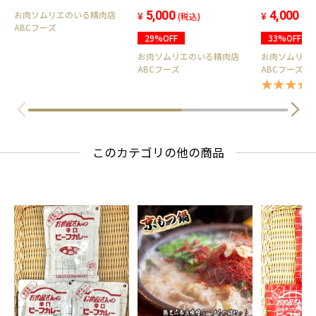
リエが監修した全国人気ラ
ラ・カルビ
ンキング１位を獲得した実
5,000
4,000
お肉ソムリエのいる精肉店
(税込)
(税
ABCフーズ
績あり！
29%OFF
33%OFF
お肉ソムリエのいる精肉店
お肉ソムリエ
ABCフーズ
ABCフーズ
★★★★ 4
このカテゴリの他の商品