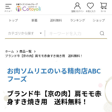
メニュー
登録/ログイン
お気に入り
カート
トップ
新着
送料無料
ランキング
ショップ
カテゴリから探す
ホーム
商品一覧
ブランド牛【京の肉】肩モモ赤身すき焼き用 送料無料！
お肉ソムリエのいる精肉店ABC
1
/
6
フーズ
ブランド牛【京の肉】肩モモ赤
身すき焼き用 送料無料！