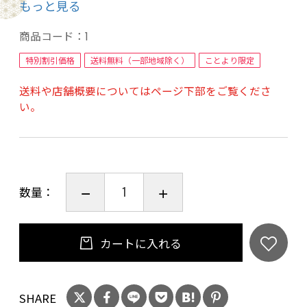
もっと見る
ないことから、肉質が良く、雑味のない豊かな
風味を味わうことができます。
商品コード：
1
"きめ細やかく上品な甘みのある最高級の和牛肉
特別割引価格
送料無料（一部地域除く）
ことより限定
をご賞味下さい。"
送料や店舗概要についてはページ下部をご覧くださ
ご進物にもお使いいただけるよう１枚ずつナイ
い。
ロンで巻き梱包致します。
内容量：【京の肉】肩モモ赤身すき焼き用400ｇ
数量：
賞味期限：冷凍１か月解凍後2日
カートに入れる
SHARE