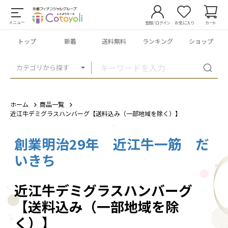
メニュー
登録/ログイン
お気に入り
カート
トップ
新着
送料無料
ランキング
ショップ
カテゴリから探す
ホーム
商品一覧
近江牛デミグラスハンバーグ【送料込み（一部地域を除く）】
創業明治29年 近江牛一筋 だ
1
/
5
いきち
近江牛デミグラスハンバーグ
【送料込み（一部地域を除
く）】