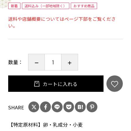
賞味期限：出荷日より冷凍で９０日
新着
送料込み（一部地域除く）
おすすめ商品
だいきち会社案内
送料や店舗概要についてはページ下部をご覧くださ
い。
数量：
カートに入れる
SHARE
【特定原材料】卵・乳成分・小麦