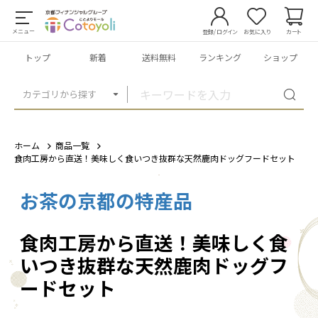
メニュー
登録/ログイン
お気に入り
カート
トップ
新着
送料無料
ランキング
ショップ
カテゴリから探す
ホーム
商品一覧
食肉工房から直送！美味しく食いつき抜群な天然鹿肉ドッグフードセット
お茶の京都の特産品
1
/
3
食肉工房から直送！美味しく食
いつき抜群な天然鹿肉ドッグフ
ードセット