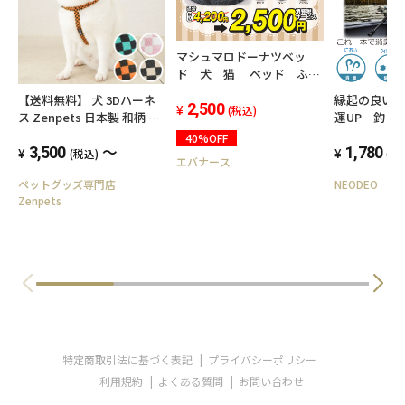
マシュマロドーナツベッ
ド 犬 猫 ベッド ふわ
ふわ ふかふか キュート 可
【送料無料】 犬 3Dハーネ
縁起の良い
愛い あったか すべらない
2,500
(税込)
ス Zenpets 日本製 和柄 二
運UP 釣り
直径約60cm
越ちりめん 市松模様
スプレーNE
40%OFF
～
3,500
300㎖ キャ
1,780
(税込)
(税
エバナース
テント 釣り
ペットグッズ専門店
NEODEO
Zenpets
特定商取引法に基づく表記
プライバシーポリシー
利用規約
よくある質問
お問い合わせ