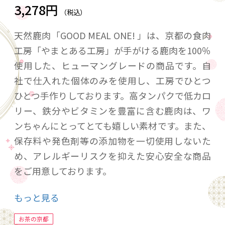
3,278円
（税込）
天然鹿肉「GOOD MEAL ONE! 」は、京都の食肉
工房「やまとある工房」が手がける鹿肉を100％
使用した、ヒューマングレードの商品です。自
社で仕入れた個体のみを使用し、工房でひとつ
ひとつ手作りしております。高タンパクで低カロ
リー、鉄分やビタミンを豊富に含む鹿肉は、ワ
ンちゃんにとってとても嬉しい素材です。また、
保存料や発色剤等の添加物を一切使用しないた
め、アレルギーリスクを抑えた安心安全な商品
をご用意しております。
〈セット内容〉
もっと見る
○鹿肉ジャーキー（原材料）鹿肉（内容量）
25g×2袋（賞味期限）製造日から1年間（保存
お茶の京都