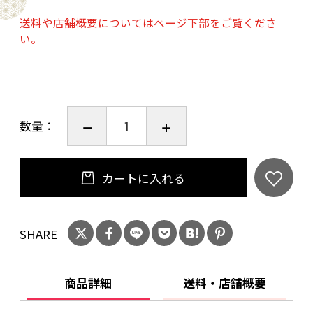
方法）冷暗所にて保管
送料や店舗概要についてはページ下部をご覧くださ
○鹿肉の炊いたん（原材料）鹿肉（内容量）
い。
150g（賞味期限）製造日から1年間（保存方
法）冷暗所にて保管
○鹿レッグボーンジャーキーSサイズ（原材料）
鹿骨（内容量）2本（各10cm程度）（賞味期
数量：
限）製造日から1年間（保存方法）冷暗所にて保
管
カートに入れる
SHARE
商品詳細
送料・店舗概要