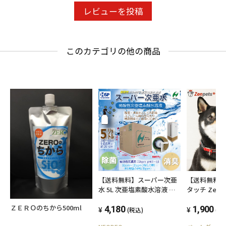
レビューを投稿
このカテゴリの他の商品
【送料無料】スーパー次亜
【送料無料】 
水 5L 次亜塩素酸水溶液 除
タッチ Zenp
菌 消臭 250ppm 弱酸性
ルール
ＺＥＲＯのちから500ml
6.0~6.5pH 安全 日本製
4,180
1,900
(税込)
(税