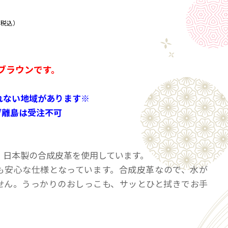
（税込）
ブラウンです。
れない地域があります※
/離島は受注不可
、日本製の合成皮革を使用しています。
も安心な仕様となっています。合成皮革なので、水が
せん。うっかりのおしっこも、サッとひと拭きでお手
毛も付かないので、衛生的にお使いいただけます。
力のあるチップウレタンを使用。それを、さらに柔ら
ンフォームで包んでいます。足が当たる感触は「ふん