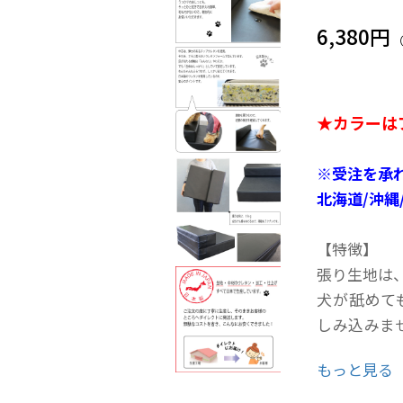
6,380円
★カラーは
※受注を承
北海道/沖縄
【特徴】
張り生地は
犬が舐めて
しみ込みま
入れ簡単。
もっと見る
中芯は、弾
かいウレタ