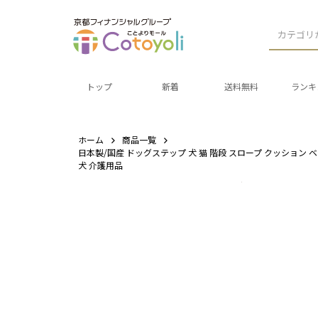
カテゴリ
トップ
新着
送料無料
ランキ
ホーム
商品一覧
日本製/国産 ドッグステップ 犬 猫 階段 スロープ クッション 
犬 介護用品