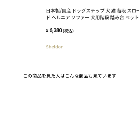
日本製/国産 ドッグステップ 犬 猫 階段 スロ
ド ヘルニア ソファー 犬用階段 踏み台 ペッ
プレゼント ペット用階段 ペットステップ マッ
6,380
老猫 老犬 高齢犬 介護用品
(税込)
Sheldon
この商品を見た人はこんな商品も見ています