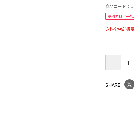
商品コード：
d
わり」やわ
ます。わん
送料無料（一部
のウレタン
送料や店舗概
なので、足
生地 ・ 中
います。ご
ダイレクト
できました
【商品仕様
SHARE
側地：合成
【商品サイ
約幅４５×
【その他】