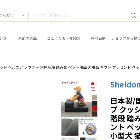
から探す
ング
京都の逸品
ことよりモール限定
特別価格
ショップから探
ベッド ヘルニア ソファー 犬用階段 踏み台 ペット用品 犬用品 ギフト プレゼント ペッ
Sheldo
日本製/
プ クッ
階段 踏
ント ペ
小型犬 