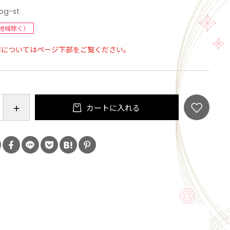
og-st
らか、でも「全体はしっかり」としていて安定してい
ちゃんもふらつかず、しっかり支えてくれます。日本製
地域除く）
を使用しているのも安心のポイントです。適度な硬さ
要についてはページ下部をご覧ください。
腰の負担を軽減してくれます。
材のウレタン ・ 加工 ・ 仕上げ、すべて日本で生産して
注文の度に丁寧に生産し、そのままお客様のところへ
に発送します。無駄なコストを省き、こんなにお安く
カートに入れる
！
】
皮革 中材：ウレタンフォーム
ズ】
奥行５０～６７×高さ１０～２０cm