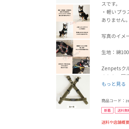
スです。
・軽いプラ
ありません
写真のイメ
生地：綿10
Zenpet
された、国
もっと見る
日本国内の
全8色のラ
わせること
商品コード：
z
特に注目す
新着
送料無
ョンで、お
送料や店舗概