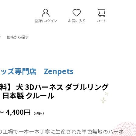
登録/ログイン
お気に入り
カート
す
価格から探す
ッズ専門店 Zenpets
料】 犬 3Dハーネス ダブルリング
ts 日本製 クルール
～ 4,400円
（税込）
の工場で一本一本丁寧に生産された単色無地のハーネ