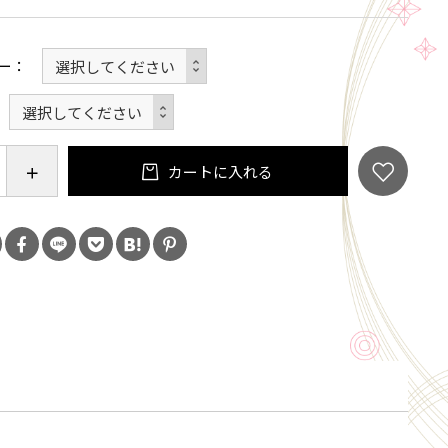
スはワンタッチで簡単に装着可能で、お散歩の支度も
。
ー
ので、長時間の使用でも愛犬の首に負担をかけませ
国内メーカー製に拘り、しっかりと安全な商品をお届
カートに入れる
に過ごせるように。
ナーが愛犬をより一層かわいく、おしゃれに見せたい
に最適なハーネスです。
大型犬まで、どのサイズの犬にもフィットするように
います。
日がもっと楽しく、カラフルに彩られること間違いな