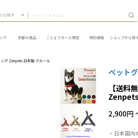
から探す
ング
京都の逸品
ことよりモール限定
特別価格
ショップから探
グ Zenpets 日本製 クルール
ペットグ
【送料無
Zenpe
2,900円 
・日本国内