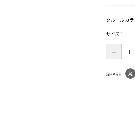
このハーネ
スムーズに
クルール カラ
軽量設計な
ん。
サイズ
バックルも
けします。
愛犬が快適
そしてオー
SHARE
と考える方
小型犬から
設計されて
愛犬との毎
しです。