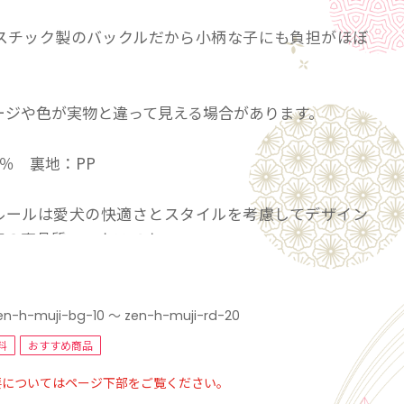
スチック製のバックルだから小柄な子にも負担がほぼ
。
ージや色が実物と違って見える場合があります。
0％ 裏地：PP
sクルールは愛犬の快適さとスタイルを考慮してデザイン
産の高品質ハーネスです。
工場で一本一本丁寧に生産されています。
インナップから選べるため、どんな犬種にもぴったり合
ができます。
en-h-muji-bg-10 ～ zen-h-muji-rd-20
べきはトレンドを押さえたくすみカラーのバリエーシ
料
おすすめ商品
しゃれなペットとそのオーナーさんに最適です。
要についてはページ下部をご覧ください。