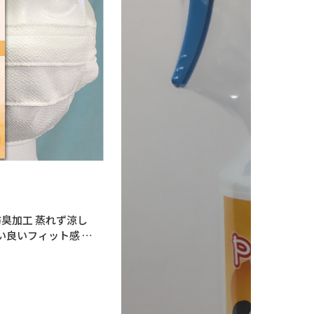
防臭加工 蒸れず涼し
8cm×15cm 1
0% 煮沸消毒済