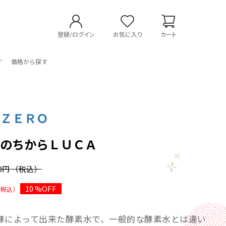
登録/ログイン
お気に入り
カート
す
価格から探す
社ＺＥＲＯ
ＯのちからＬＵＣＡ
80円
（税込）
10 %OFF
（税込）
酵によって出来た酵素水で、一般的な酵素水とは違い