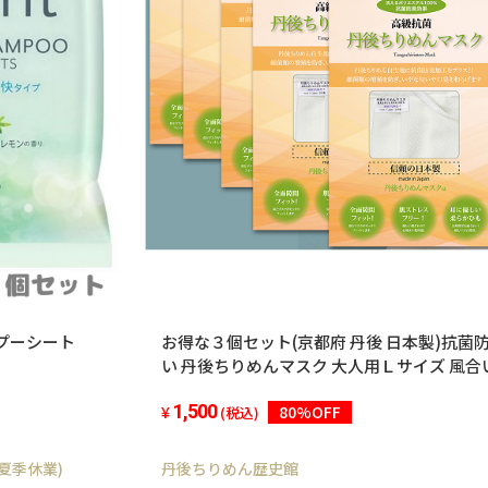
ンプーシート
お得な３個セット(京都府 丹後 日本製)抗菌
い 丹後ちりめんマスク 大人用Ｌサイズ 風合い良いフィット感 飛
沫 黄砂 花粉予防 丹後シボちりめん生地使用 巾1
1,500
80%OFF
枚入 洗濯しても縮みません ポリエステル10
(税込)
夏季休業)
丹後ちりめん歴史館