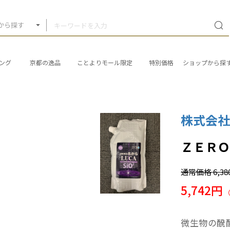
から探す
ング
京都の逸品
ことよりモール限定
特別価格
ショップから探
株式会
ＺＥＲ
通常価格
6,3
5,742円
微生物の醗