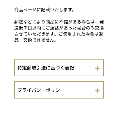
商品ページに記載いたします。
郵送などにより商品に不備がある場合は、発
送後７日以内にご連絡があった場合のみ交換
させていただきます。ご使用された場合は返
品・交換できません。
特定商取引法に基づく表記
会社名
プライバシーポリシー
株式会社ミドリ教材社
株式会社ミドリ教材社（以下、当出店者
運営責任者
といいます。）は、 お客さまの個人情報