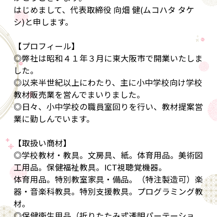
はじめまして、代表取締役 向畑 健(ムコハタ タケ
シ)と申します。
【プロフィール】
◎弊社は昭和４１年３月に東大阪市で開業いたしま
した。
◎以来半世紀以上にわたり、主に小中学校向け学校
教材販売業を営んでまいりました。
◎日々、小中学校の職員室回りを行い、教材提案営
業に勤しんでいます。
【取扱い商材】
◎学校教材・教具。文房具、紙。体育用品。美術図
工用品。保健福祉教具。ICT視聴覚機器。
体育用品。特別教室家具・備品。（特注製造可）楽
器・音楽科教具。特別支援教具。プログラミング教
材。
◎保健衛生用品（折りたたみ式透明パーテーショ