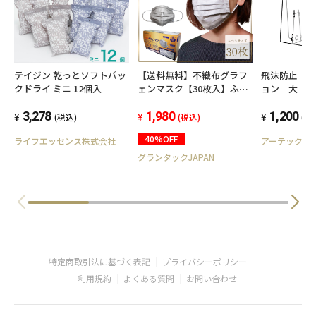
〇１か所に集中するスプレーはお避け下さい。
シミやベタつきの原因となります。
〇汚れのあるものはあらかじめ取り除いてくだ
さい。輪ジミの原因になることが御座います。
テイジン 乾っとソフトパッ
【送料無料】不織布グラフ
飛沫防止 
クドライ ミニ 12個入
ェンマスク【30枚入】ふつ
ョン 大 
〇衣類に使用する場合は、脱いでから使用して
うサイズ 使い捨て 男女
ください。
3,278
兼用 抗菌 ウイルス 飛
1,980
1,200
(税込)
(税込)
(税
沫 花粉 風邪 ほこり
〇生き物（人・ペット・植物）などへのスプレ
40%OFF
ライフエッセンス株式会社
アーテック
カット
ーはお避けください。
グランタックJAPAN
※予告なく、袋・シール等を変更する場合が御
座います。
成分 ホタテ貝殻焼成カルシウム水溶液・天然
特定商取引法に基づく表記
プライバシーポリシー
利用規約
よくある質問
お問い合わせ
香料
容量 約４００ｍｌ