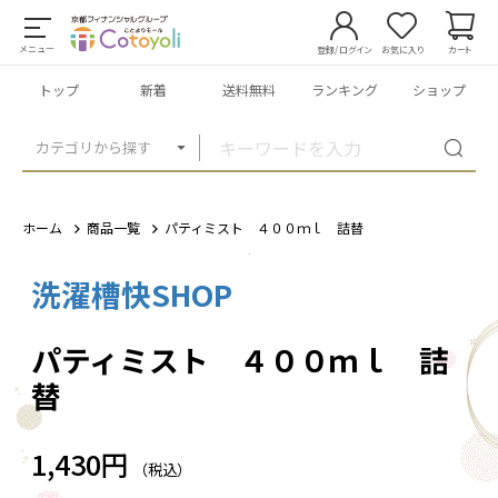
メニュー
登録/ログイン
お気に入り
カート
トップ
新着
送料無料
ランキング
ショップ
カテゴリから探す
ホーム
商品一覧
パティミスト ４００ｍｌ 詰替
洗濯槽快SHOP
1
/
2
パティミスト ４００ｍｌ 詰
替
1,430円
（税込）