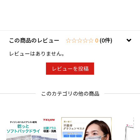
が少し湿り気を帯びる程度にスプレーしてくだ
さい。
〇空間に使用する場合には、天井や壁から約３
０ｃｍ以上離して使用してください。
〇ご使用後は噴霧口を必ずＯＦＦにしてくださ
この商品のレビュー
☆☆☆☆☆ 0
(0件)
い。（使用後もＯＮの状態が続きますと、噴霧
レビューはありません。
ノズルが詰まる場合が御座います。詰った場合
はノズルを取り外しお酢やクエン酸水などで漬
レビューを投稿
け込んでください。）
このカテゴリの他の商品
使用上の注意
〇アクリル・レーヨン・羊毛・絹などの水分や
アルカリに弱い繊維には、予め目立たないとこ
ろでお試しください。
〇お肌の弱い方は、御使用をお控えください。