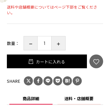
臭いが気になる衣類や空間に噴霧いただく事
送料や店舗概要についてはページ下部をご覧くださ
で、悪臭を軽減・消臭します。（全ての臭いを
い。
消臭出来る訳では御座いません。）
「汗臭」「加齢臭」「タバコ臭」「カビ臭」
「アンモニア臭」「ペット臭」「魚臭」など
様々な臭いに御使用出来ます。
数量：
※揮発成分は配合されておりませんので、噴霧し
過ぎると（湿る、水滴として残るなど）になり
ます。
カートに入れる
使用方法
SHARE
〇噴霧口をONに回してください。（ご購入時は
OFFとなっております。）
〇使い始めは２～３回、空スプレーしていただ
商品詳細
送料・店舗概要
き、衣類・布製品には、約２０ｃｍ離し、表面