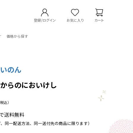
登録/ログイン
お気に入り
カート
す
価格から探す
社いのん
日からのにおいけし
（税込）
以上で送料無料
プ、同一配送方法、同一送付先の商品に限ります）