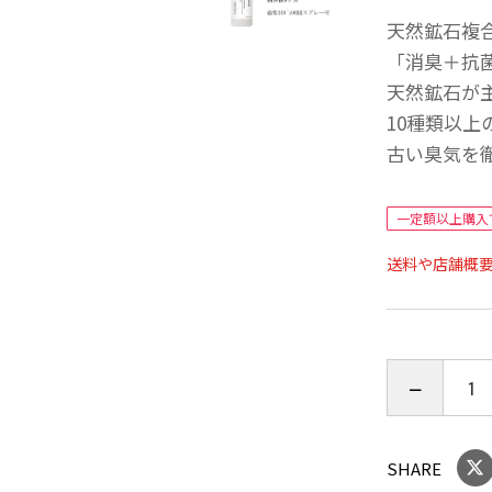
天然鉱石複
「消臭＋抗
天然鉱石が
10種類以
古い臭気を
一定額以上購入
送料や店舗概
SHARE