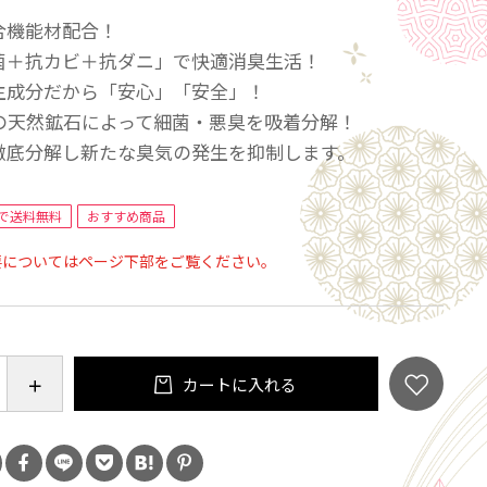
合機能材配合！
菌＋抗カビ＋抗ダニ」で快適消臭生活！
主成分だから「安心」「安全」！
上の天然鉱石によって細菌・悪臭を吸着分解！
徹底分解し新たな臭気の発生を抑制します。
で送料無料
おすすめ商品
要についてはページ下部をご覧ください。
カートに入れる