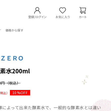
登録/ログイン
お気に入り
カート
す
価格から探す
社ＺＥＲＯ
素水200ml
00円
（税込）
10 %OFF
（税込）
酵によって出来た酵素水で、一般的な酵素水とは違い