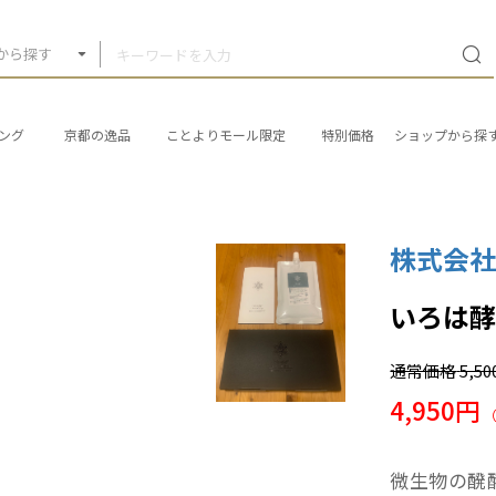
から探す
ング
京都の逸品
ことよりモール限定
特別価格
ショップから探
株式会
いろは酵
通常価格
5,5
4,950円
微生物の醗