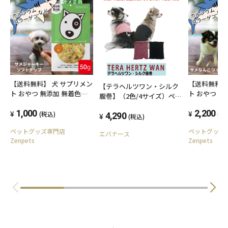
【送料無料】 犬 サプリメン
【送料無料】
【テラヘルツワン・シルク
ト おやつ 無添加 無着色
ト おやつ 無
腹巻】（2色/4サイズ）ペッ
BokBok サメジャーキー ソ
BokBok サ
ト腹巻き 犬腹巻き 猫腹
フトチップ 50g お試しサイ
1,000
150g 低脂肪
2,200
(税込)
(税
巻き 犬介護グッズ 冷え
4,290
(税込)
ズ ヘルシー 健康 ボクボク
健康 ボクボ
症 ヘルニア 腰痛 ズレ
ペットグッズ専門店
ペットグッ
エバナース
ない
Zenpets
Zenpets