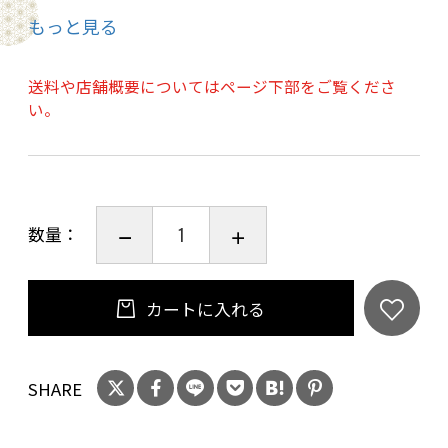
もっと見る
どちらの柄でも可愛いディディベア柄でブル
ー、オレンジ、ピンクの3色です。
送料や店舗概要についてはページ下部をご覧くださ
い。
サイズ ：タテ177mm☓横215m
品質 ：旭化成のセミア®
※洗濯不可
数量：
※ご希望のカラー【ブルー・オレンジ・ピン
ク】については、購入時に「ご注文手続き」画
面の「お問い合わせ欄」に必ずご入力していた
カートに入れる
だきますようお願い申し上げます。
SHARE