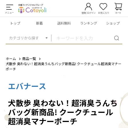
メニュー
登録/ログイン
お気に入り
カート
トップ
新着
送料無料
ランキング
ショップ
カテゴリから探す
ホーム
商品一覧
犬散歩 臭わない！超消臭うんちバッグ新商品! クークチュール超消臭マナー
ポーチ
エバナース
1
/
4
犬散歩 臭わない！超消臭うんち
バッグ新商品! クークチュール
超消臭マナーポーチ