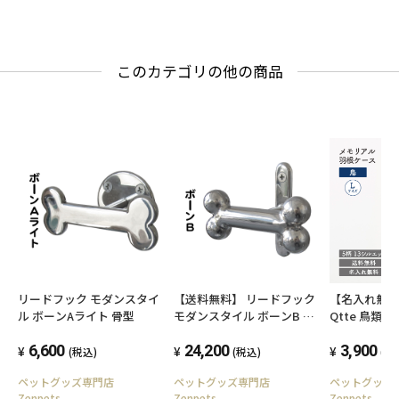
このカテゴリの他の商品
リードフック モダンスタイ
【送料無料】 リードフック
【名入れ無
ル ボーンAライト 骨型
モダンスタイル ボーンB 骨
Qtte 鳥類
型
ス メモリア
6,600
24,200
ズ 桐箱
3,900
(税込)
(税込)
(税
ペットグッズ専門店
ペットグッズ専門店
ペットグッ
Zenpets
Zenpets
Zenpets