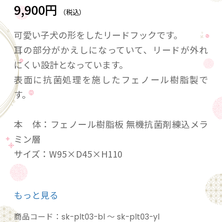
9,900円
（税込）
可愛い子犬の形をしたリードフックです。
耳の部分がかえしになっていて、リードが外れ
にくい設計となっています。
表面に抗菌処理を施したフェノール樹脂製で
す。
本 体：フェノール樹脂板 無機抗菌剤練込メラ
ミン層
サイズ：W95×D45×H110
※当商品は屋内設置推奨品です。
もっと見る
※屋外設置の場合はプレートの退色や化粧ビス
に錆びが起き得ます。
商品コード：
sk-plt03-bl ～ sk-plt03-yl