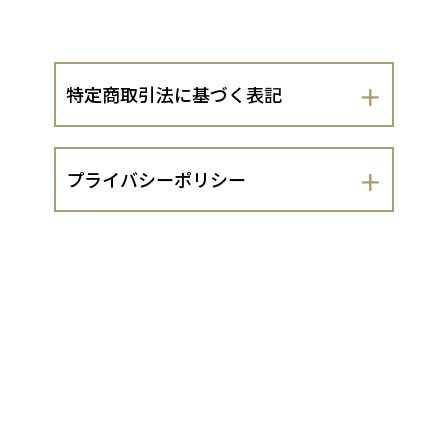
特定商取引法に基づく表記
会社名
プライバシーポリシー
株式会社 山涵
株式会社 山涵（以下、当出店者といい
運営責任者
ます。）は、 お客さまの個人情報の取扱
いについて、以下のとおりプライバシー
山本真利
ポリシーを定めます。
１．法令遵守
住所
当出店者は、個人情報の保護に関する法
京都市上京区一条通御前西入る上る
律（平成15年法律第57号。以下「個人情
報保護法」といいます。）及び同法に基