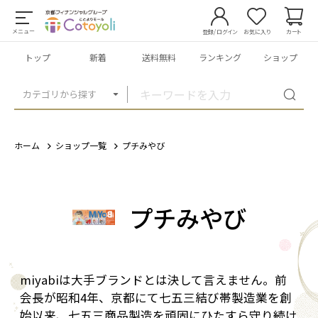
メニュー
登録/ログイン
お気に入り
カート
トップ
新着
送料無料
ランキング
ショップ
カテゴリから探す
ホーム
ショップ一覧
プチみやび
プチみやび
miyabiは大手ブランドとは決して言えません。前
会長が昭和4年、京都にて七五三結び帯製造業を創
始以来、七五三商品製造を頑固にひたすら守り続け