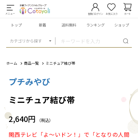
メニュー
登録/ログイン
お気に入り
カート
トップ
新着
送料無料
ランキング
ショップ
カテゴリから探す
ホーム
商品一覧
ミニチュア結び帯
プチみやび
1
/
6
ミニチュア結び帯
2,640円
（税込）
関西テレビ「よ～いドン！」で「となりの人間