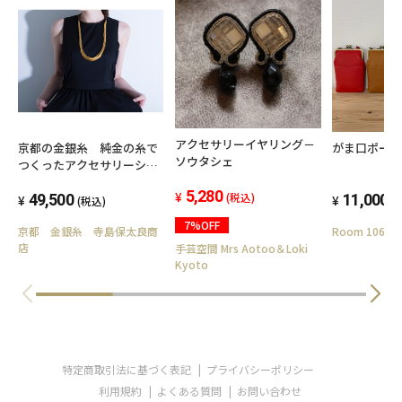
アクセサリーイヤリング－
京都の金銀糸 純金の糸で
がま口ポー
ソウタシェ
つくったアクセサリーシリ
ーズ 絲tabane ロングネ
5,280
(税込)
ックレス
49,500
11,000
(税込)
(
7%OFF
京都 金銀糸 寺島保太良商
Room 106
店
手芸空間 Mrs Aotoo＆Loki
Kyoto
特定商取引法に基づく表記
プライバシーポリシー
利用規約
よくある質問
お問い合わせ