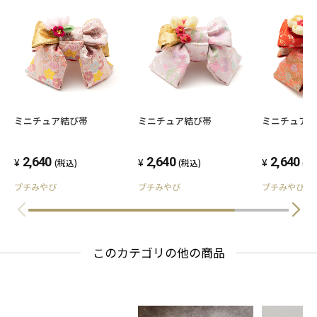
ミニチュア結び帯
ミニチュア結び帯
ミニチュア
2,640
2,640
2,640
(税込)
(税込)
(税
プチみやび
プチみやび
プチみやび
このカテゴリの他の商品