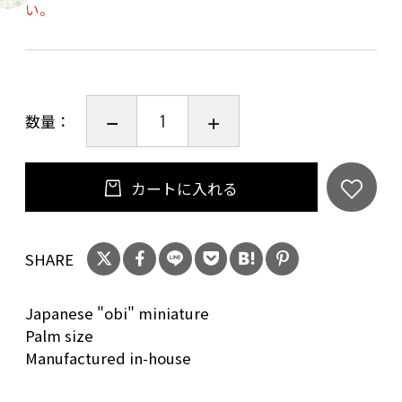
い。
数量：
カートに入れる
SHARE
Japanese "obi" miniature
Palm size
Manufactured in-house