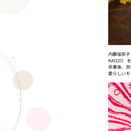
内藤加奈子（
KACCO
卒業後、京
愛らしいモ