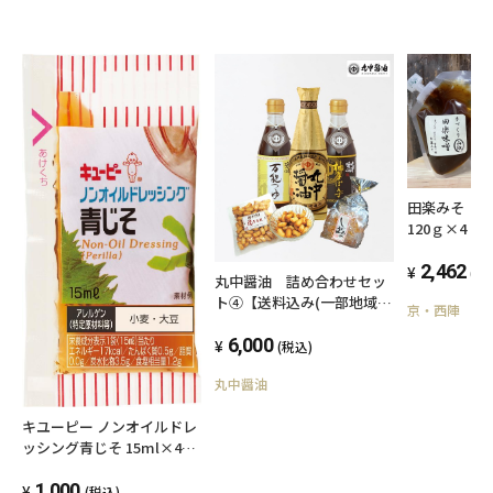
田楽みそ 
120ｇ×4
2,462
(税
丸中醤油 詰め合わせセッ
ト④【送料込み(一部地域を
京・西陣 加
除く)】
6,000
(税込)
丸中醤油
キユーピー ノンオイルドレ
ッシング青じそ 15ml×40
個
1,000
(税込)