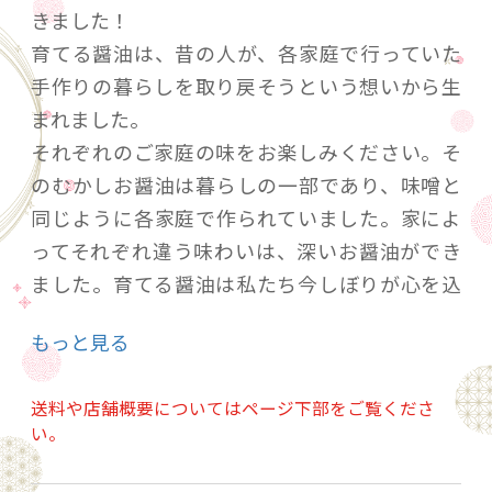
きました！
育てる醤油は、昔の人が、各家庭で行っていた
手作りの暮らしを取り戻そうという想いから生
まれました。
それぞれのご家庭の味をお楽しみください。そ
のむかしお醤油は暮らしの一部であり、味噌と
同じように各家庭で作られていました。家によ
ってそれぞれ違う味わいは、深いお醤油ができ
ました。育てる醤油は私たち今しぼりが心を込
めて仕込んだ麹をお客様に育てていただき、ご
もっと見る
自身でしぼり、フレッシュなお醤油とお醤油を
しぼった後のもろみも味わっていただくお醤油
送料や店舗概要についてはページ下部をご覧くださ
キットです。水を注ぎ、混ぜ、発酵熟成の過程
い。
を楽しんで手づくりのおいしさを味わってくだ
さい。