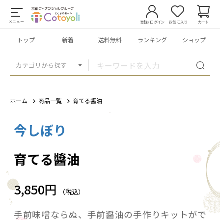
メニュー
登録/ログイン
お気に入り
カート
トップ
新着
送料無料
ランキング
ショップ
カテゴリから探す
ホーム
商品一覧
育てる醬油
今しぼり
1
/
5
育てる醬油
3,850円
（税込）
手前味噌ならぬ、手前醤油の手作りキットがで