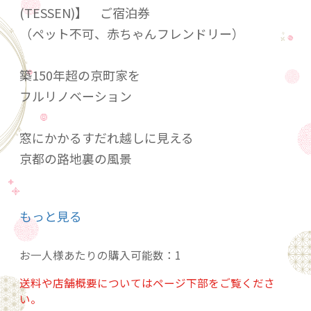
(TESSEN)】 ご宿泊券
（ペット不可、赤ちゃんフレンドリー）
築150年超の京町家を
フルリノベーション
窓にかかるすだれ越しに見える
京都の路地裏の風景
五条通りに近く
もっと見る
交通至便でありながら
お一人様あたりの購入可能数：1
一般的な観光地ではなく
京都の生活に根ざした
送料や店舗概要についてはページ下部をご覧くださ
い。
古くは染色職人の街