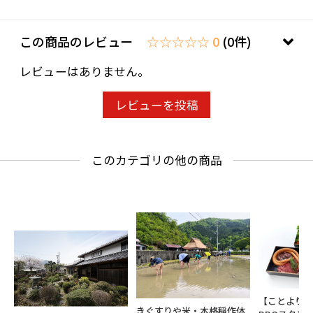
メール：info-rss@risshisha-group.com
この商品のレビュー
☆☆☆☆☆ 0
(0件)
●人数：2名様
レビューはありません。
2名様以降は、1名増員毎に4,400円（税込）追加
でご宿泊可能
レビューを投稿
※最大宿泊人数6名様
(宿泊可能日お問合せ時に、宿泊人数をお伝えく
このカテゴリの他の商品
ださい）
※追加料金に関しましては、お客様のメールア
ドレスに決済URLもしくは銀行振込案内をお送
りさせていただきます。
●プラン：素泊まり
お食事は別途追加可能(宿泊可能日お問合せ時
【ことより
に、お伝えください)
きぐすりや米・本格稲作体