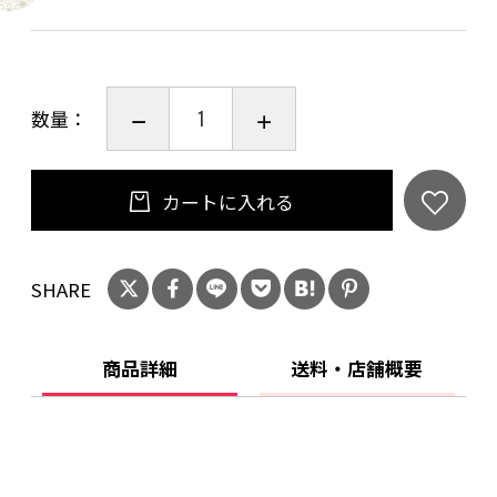
静かな住宅街に当宿はございます
歴史ある京都の伝統家屋に
数量：
現代の利便性をプラスした
快適なお宿です
カートに入れる
◆お申込みの流れ◆
①お電話又はメールにて事前にご宿泊可能日を
ご確認ください。
SHARE
②本ページより宿泊券をご購入ください。
③ご購入後、当店より予約詳細を記載したメー
商品詳細
送料・店舗概要
ルをお送りします。
※ご宿泊可能日の確認はこちら※
電話：075-468-1417