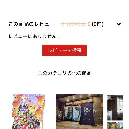
いいたします。
※ 要予約（体験2日前迄） ご注文は2名様より
この商品のレビュー
☆☆☆☆☆ 0
(0件)
承ります。
営業時間 10:30~17:00
レビューはありません。
火曜定休
②ご来店人数選択後、ご購入をお願いいたしま
レビューを投稿
す。
③ご来店時、予約いただいた代表者様のお名前
このカテゴリの他の商品
をお伝えください。
【キャンセル・変更】
■キャンセル等につきましては、前日までにお
電話にてご連絡ください。当日キャンセル及び
無断キャンセルされた場合、返金は致しかねま
すのでご協力、ご理解のほどお願いいたしま