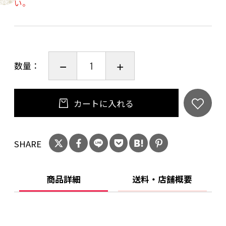
い。
・豚バラ 80ｇ
・ウインナー 70g
・季節のお野菜
・アヒージョ
数量：
・お好きなソフトドリンク１杯
別途現地にてドリンク代要
カートに入れる
【お問い合わせ】
京北森のひろば
SHARE
〒601-0321
京都府京都市右京区京北塔町愛宕谷25-3
TEL 075-744-6228
商品詳細
送料・店舗概要
【お申込みの流れ】
①ご注文前に、まずはお電話にてご予約をお願