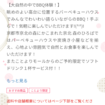
【大自然の中でBBQ体験！】
眺めのよい高台に位置するバーベキューハウス
でみんなでわいわい語らいながらのBBQ！手ぶ
らで！気軽に楽しんでいただけます!(^^)!
京都市京北の森にかこまれた京北 森のひろばで
はバーベキューハウスや炭焼き小屋などを揃
え、心地よい雰囲気で自然とお食事を楽しんで
いただけます！
またことよりモールからのご予約限定でソフト
ドリンク１杯サービス付！！
もっと見る
【コース内容】
1人前 ￥3,800(税込)
おすすめ商品
ことより限定
・国産牛バラ 40ｇ
送料や店舗概要についてはページ下部をご覧くださ
・牛ハラミ 80ｇ