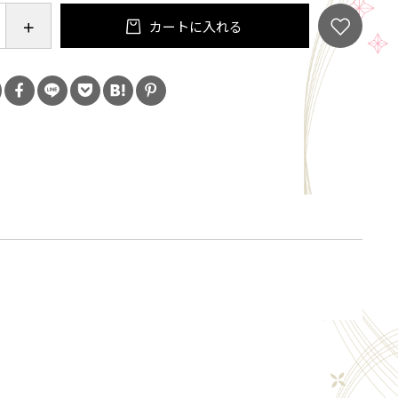
7㎝）1個・・・約10g
カートに入れる
漆があれば、セット内のお箸2膳以外にもお椀やお皿など
に拭き漆が可能です。
くなったら堤淺吉漆店オフィシャルサイトから追加注
用編として色漆の拭き漆もおすすめです。
容
ト】
生漆50ｇ・耐水ペーパー＃800×2枚・テレピン油
紙×5枚・プラスチック手袋×6双・プラスチックベラ1
×2膳
追加セット】
にお箸木地3膳