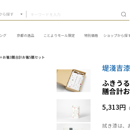
から探す
ング
京都の逸品
ことよりモール限定
特別価格
ショップから探
＋お箸3膳合計お箸5膳セット
堤淺吉
ふきうる
膳合計お
5,313円
拭き漆は、