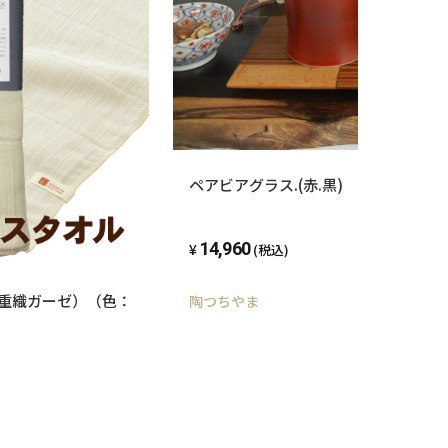
ペアビアグラス.(赤.黒)
14,960
(税込)
四重織ガーゼ）（色：
陶つちやま