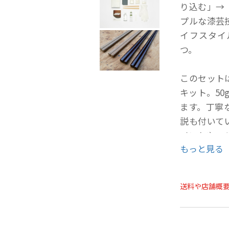
り込む」→
プルな漆芸
イフスタイ
つ。
このセット
キット。5
ます。丁寧
説も付いて
イントやコ
もっと見る
漆が足りな
い求めいた
送料や店舗概
拭き漆に必
お箸1膳・・
お椀（直径1