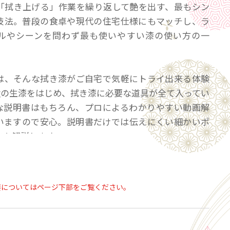
「拭き上げる」作業を繰り返して艶を出す、最もシン
技法。普段の食卓や現代の住宅仕様にもマッチし、ラ
ルやシーンを問わず最も使いやすい漆の使い方の一
は、そんな拭き漆がご自宅で気軽にトライ出来る体験
0gの生漆をはじめ、拭き漆に必要な道具が全て入ってい
な説明書はもちろん、プロによるわかりやすい動画解
いますので安心。説明書だけでは伝えにくい細かいポ
ツも解説します。
くなったら、堤淺吉漆店オフィシャルサイトからお買
だけます。
要についてはページ下部をご覧ください。
要な漆の量（目安）
・約４g
1㎝）1客・・・約12g