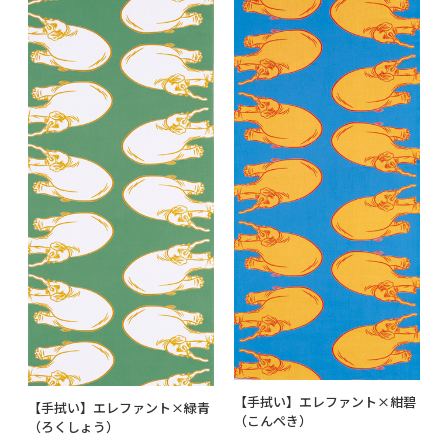
【手拭い】エレファント×紺碧
【手拭い】エレファント×緑青
（こんぺき）
（ろくしょう）