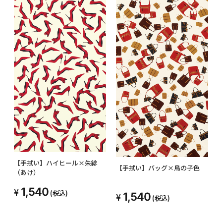
【手拭い】ハイヒール×朱緋
【手拭い】バッグ×鳥の子色
（あけ）
1,540
(税込)
1,540
(税込)