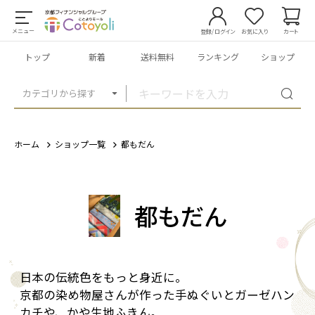
メニュー
登録/ログイン
お気に入り
カート
トップ
新着
送料無料
ランキング
ショップ
カテゴリから探す
ホーム
ショップ一覧
都もだん
都もだん
日本の伝統色をもっと身近に。
京都の染め物屋さんが作った手ぬぐいとガーゼハン
カチや、かや生地ふきん。