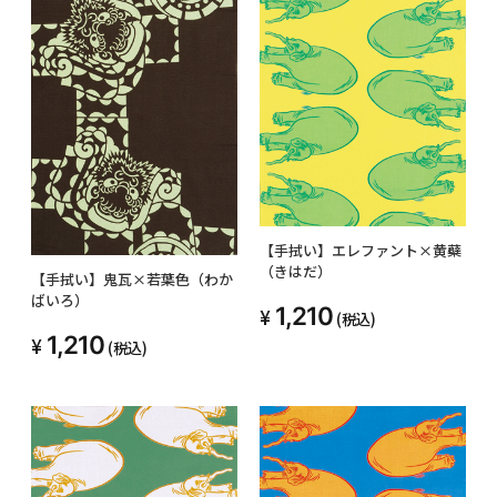
【手拭い】エレファント×黄蘗
（きはだ）
【手拭い】鬼瓦×若葉色（わか
ばいろ）
1,210
(税込)
1,210
(税込)