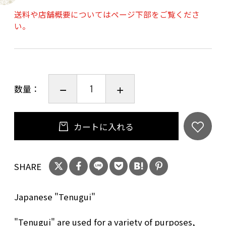
手捺染とは、一色ごとに型を作り、色糊をへら
送料や店舗概要についてはページ下部をご覧くださ
で刷り込むことによって生地に一色ずつ色を浸
い。
透させていく製法です。そのため、染料の浸透
度合いを図る熟年の技が必要とされます。柄の
繊細さと色の浸透は京友禅の手捺染ならではの
ものです。
数量：
素材 コットン100%（特岡）
カートに入れる
実寸サイズ 約90cm×35cm
SHARE
Japanese "Tenugui"
"Tenugui" are used for a variety of purposes,