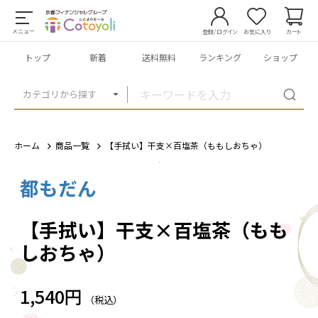
メニュー
登録/ログイン
お気に入り
カート
トップ
新着
送料無料
ランキング
ショップ
カテゴリから探す
ホーム
商品一覧
【手拭い】干支×百塩茶（ももしおちゃ）
都もだん
1
/
1
【手拭い】干支×百塩茶（もも
しおちゃ）
1,540円
（税込）